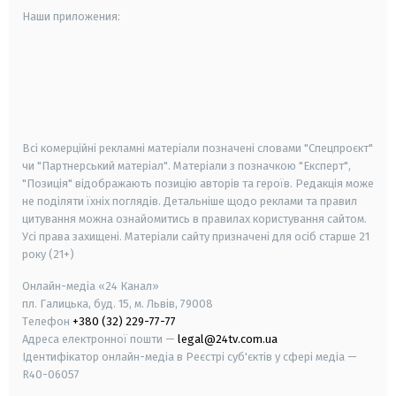
Наши приложения:
android
apple
smart tv
samsung smart tv
Всі комерційні рекламні матеріали позначені словами "Спецпроєкт"
чи "Партнерський матеріал". Матеріали з позначкою "Експерт",
"Позиція" відображають позицію авторів та героїв. Редакція може
не поділяти їхніх поглядів. Детальніше щодо реклами та правил
цитування можна ознайомитись в правилах користування сайтом.
Усі права захищені.
Матеріали сайту призначені для осіб старше
21
року (21+)
Онлайн-медіа «24 Канал»
пл. Галицька, буд. 15, м. Львів, 79008
Телефон
+380 (32) 229-77-77
Адреса електронної пошти —
legal@24tv.com.ua
Ідентифікатор онлайн-медіа в Реєстрі суб'єктів у сфері медіа —
R40-06057