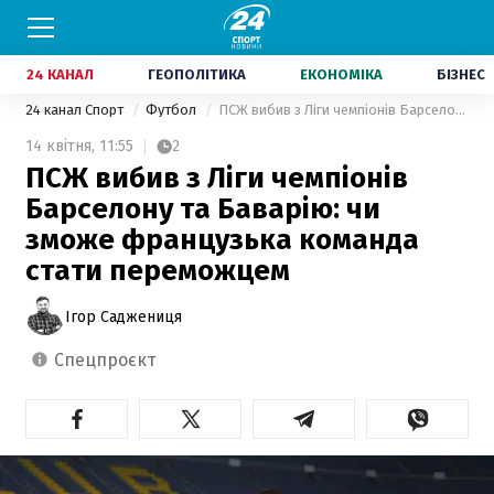
24 КАНАЛ
ГЕОПОЛІТИКА
ЕКОНОМІКА
БІЗНЕС
24 канал Спорт
Футбол
ПСЖ вибив з Ліги чемпіонів Барселону та Баварію: чи зможе французька команда стати переможцем
14 квітня,
11:55
2
ПСЖ вибив з Ліги чемпіонів
Барселону та Баварію: чи
зможе французька команда
стати переможцем
Ігор Саджениця
спецпроєкт