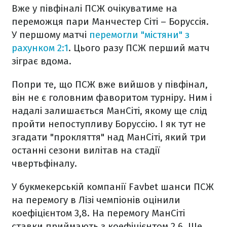
Вже у півфіналі ПСЖ очікуватиме на
переможця пари Манчестер Сіті – Боруссія.
У першому матчі
перемогли "містяни" з
рахунком 2:1
. Цього разу ПСЖ перший матч
зіграє вдома.
Попри те, що ПСЖ вже вийшов у півфінал,
він не є головним фаворитом турніру. Ним і
надалі залишається МанСіті, якому ще слід
пройти непоступливу Боруссію. І як тут не
згадати "прокляття" над МанСіті, який три
останні сезони вилітав на стадії
чвертьфіналу.
У букмекерській компанії Favbet шанси ПСЖ
на перемогу в Лізі чемпіонів оцінили
коефіцієнтом 3,8. На перемогу МанСіті
ставки приймають з коефіцієнтом 2,6. Ще