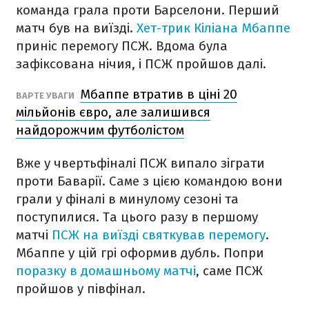
команда грала проти Барселони. Перший
матч був на виїзді.
Хет-трик Кіліана Мбаппе
приніс перемогу ПСЖ. Вдома була
зафіксована нічия, і ПСЖ пройшов далі.
Мбаппе втратив в ціні 20
ВАРТЕ УВАГИ
мільйонів євро, але залишився
найдорожчим футболістом
Вже у чвертьфіналі ПСЖ випало зіграти
проти Баварії. Саме з цією командою вони
грали у фіналі в минулому сезоні та
поступилися. Та цього разу в першому
матчі
ПСЖ на виїзді святкував перемогу
.
Мбаппе у цій грі оформив дубль. Попри
поразку в домашньому матчі
, саме ПСЖ
пройшов у півфінал.