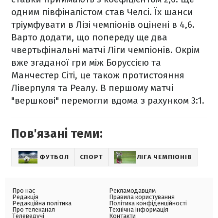
одним півфіналістом став Челсі. Їх шанси
тріумфувати в Лізі чемпіонів оцінені в 4,6.
Варто додати, що попереду ще два
чвертьфінальні матчі Ліги чемпіонів. Окрім
вже згаданої гри між Боруссією та
Манчестер Сіті, це також протистояння
Ліверпуля та Реалу. В першому матчі
"вершкові" перемогли вдома з рахунком 3:1.
Пов'язані теми:
ФУТБОЛ
СПОРТ
ЛІГА ЧЕМПІОНІВ
Про нас
Рекламодавцям
Редакція
Правила користування
Редакційна політика
Політика конфіденційності
Про телеканал
Технічна інформація
Телеведучі
Контакти