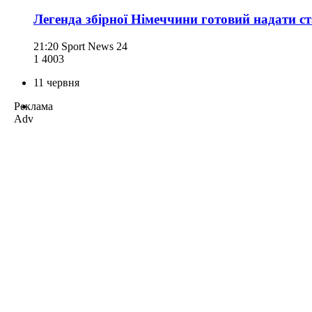
Легенда збірної Німеччини готовий надати ст
21:20
Sport News 24
1 400
3
11 червня
Реклама
Adv