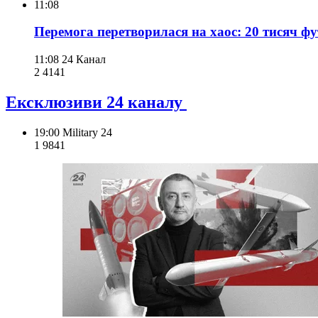
11:08
Перемога перетворилася на хаос: 20 тисяч ф
11:08
24 Канал
2 414
1
Ексклюзиви 24 каналу
19:00
Military 24
1 984
1