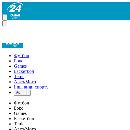
Футбол
Бокс
Games
Баскетбол
Теніс
Авто/Мото
Інші види спорту
більше
Футбол
Бокс
Games
Баскетбол
Теніс
Авто/Мото