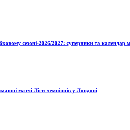
бковому сезоні-2026/2027: суперники та календар 
машні матчі Ліги чемпіонів у Лондоні