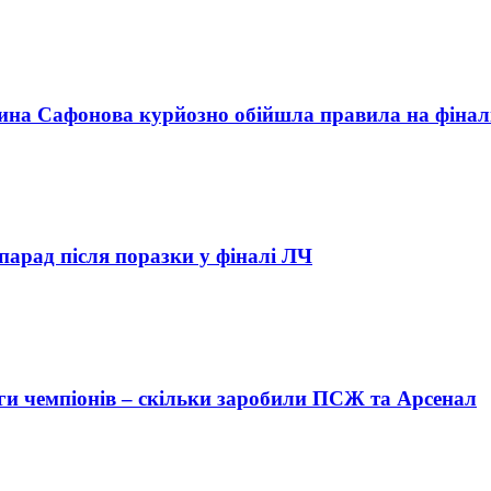
ужина Сафонова курйозно обійшла правила на фінал
арад після поразки у фіналі ЛЧ
ги чемпіонів – скільки заробили ПСЖ та Арсенал