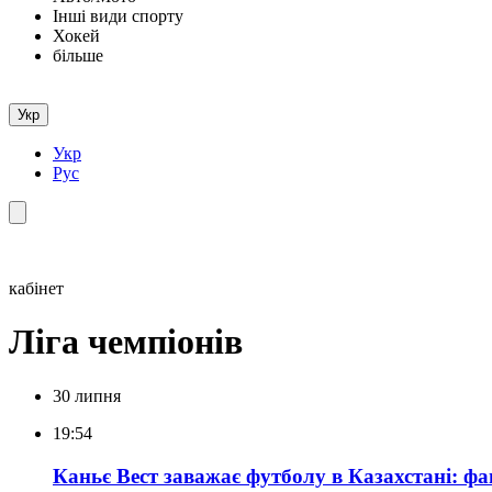
Інші види спорту
Хокей
більше
Укр
Укр
Рус
кабінет
Ліга чемпіонів
30 липня
19:54
Каньє Вест заважає футболу в Казахстані: ф