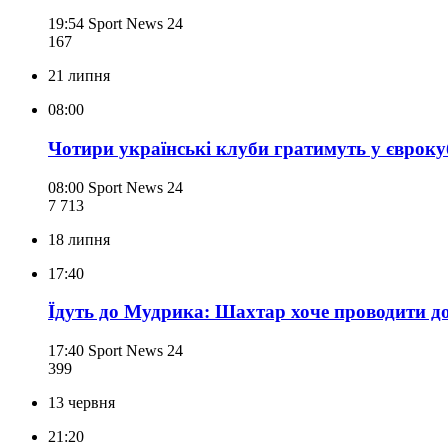
19:54
Sport News 24
167
21 липня
08:00
Чотири українські клуби гратимуть у євроку
08:00
Sport News 24
7 713
18 липня
17:40
Їдуть до Мудрика: Шахтар хоче проводити до
17:40
Sport News 24
399
13 червня
21:20