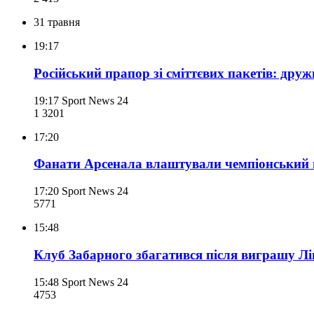
31 травня
19:17
Російський прапор зі сміттєвих пакетів: др
19:17
Sport News 24
1 320
1
17:20
Фанати Арсенала влаштували чемпіонський п
17:20
Sport News 24
577
1
15:48
Клуб Забарного збагатився після виграшу Лі
15:48
Sport News 24
475
3