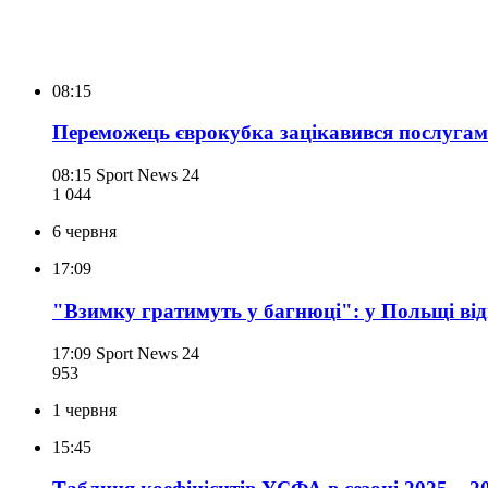
08:15
Переможець єврокубка зацікавився послугами
08:15
Sport News 24
1 044
6 червня
17:09
"Взимку гратимуть у багнюці": у Польщі ві
17:09
Sport News 24
953
1 червня
15:45