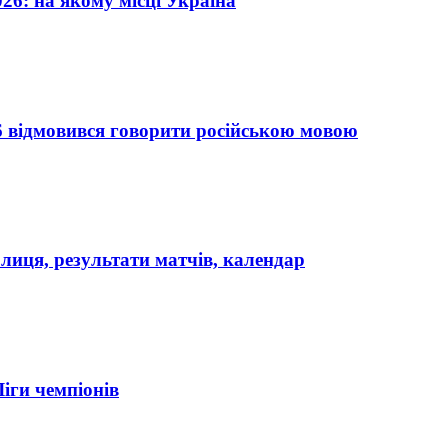
26: на якому місці Україна
6 відмовився говорити російською мовою
лиця, результати матчів, календар
Ліги чемпіонів