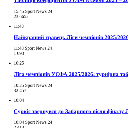
Таблиця коефіцієнтів УЄФА в сезоні 2025 – 20
15:45
Sport News 24
23 665
2
11:48
Найкращий гравець Ліги чемпіонів 2025/202
11:48
Sport News 24
1 093
10:25
Ліга чемпіонів УЄФА 2025/2026: турнірна таб
10:25
Sport News 24
32 457
10:04
Суркіс звернувся до Забарного після фіналу 
10:04
Sport News 24
2 413