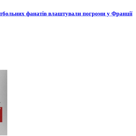
утбольних фанатів влаштували погроми у Франції