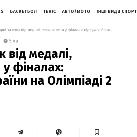
ES
БАСКЕТБОЛ
ТЕНІС
АВТО/МОТО
ІНШІ ВИДИ СПОР
 Борці за крок від медалі, легкоатлети у фіналах: підсумки України на Олімпіаді 2 серпня 
5 хв
к від медалі,
 у фіналах:
аїни на Олімпіаді 2