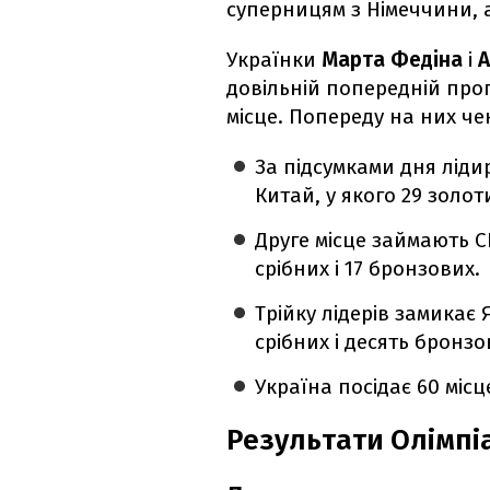
суперницям з Німеччини, а 
Українки
Марта Федіна
і
А
довільній попередній про
місце. Попереду на них че
За підсумками дня ліди
Китай, у якого 29 золот
Друге місце займають С
срібних і 17 бронзових.
Трійку лідерів замикає 
срібних і десять бронз
Україна посідає 60 місц
Результати Олімпі