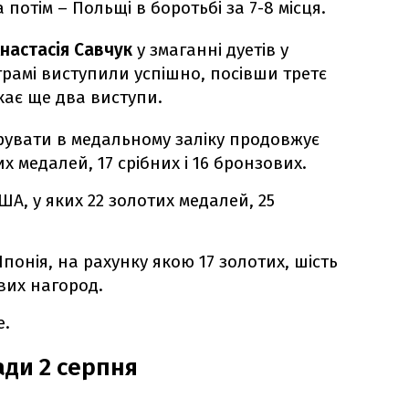
потім – Польщі в боротьбі за 7-8 місця.
настасія Савчук
у змаганні дуетів у
грамі виступили успішно, посівши третє
кає ще два виступи.
рувати в медальному заліку продовжує
их медалей, 17 срібних і 16 бронзових.
ША, у яких 22 золотих медалей, 25
Японія, на рахунку якою 17 золотих, шість
ових нагород.
е.
ади 2 серпня