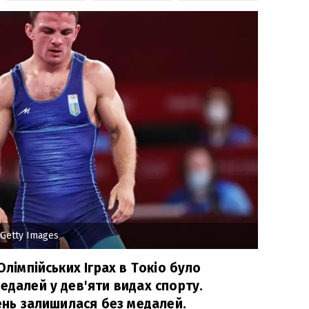
Getty Images
Олімпійських Іграх в Токіо було
едалей у дев'яти видах спорту.
день залишилася без медалей.