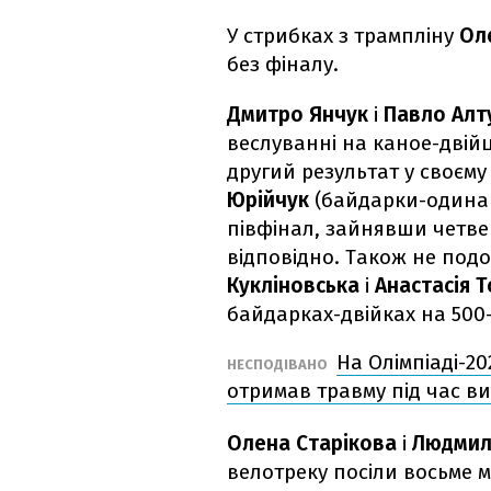
У стрибках з трампліну
Ол
без фіналу.
Дмитро Янчук
і
Павло Ал
веслуванні на каное-двійц
другий результат у своєму 
Юрійчук
(байдарки-одинак
півфінал, зайнявши четверт
відповідно. Також не под
Кукліновська
і
Анастасія 
байдарках-двійках на 500-
На Олімпіаді-20
НЕСПОДІВАНО
отримав травму під час ви
Олена Старікова
і
Людмил
велотреку посіли восьме м