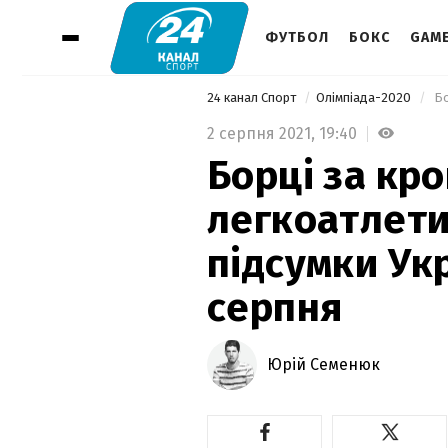
ФУТБОЛ
БОКС
GAM
24 канал Спорт
Олімпіада-2020
2 серпня 2021,
19:40
Борці за кро
легкоатлети
підсумки Укр
серпня
Юрій Семенюк