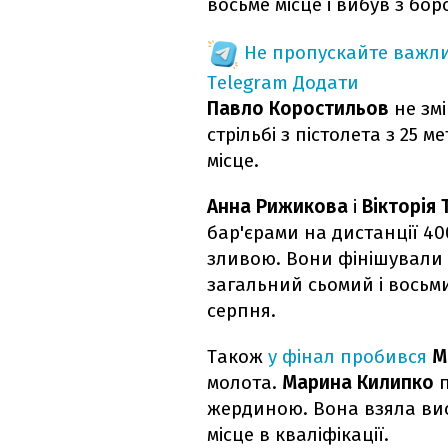
восьме місце і вибув з бор
Не пропускайте важли
Telegram
Додати
Павло Коростильов
не змі
стрільбі з пістолета з 25 ме
місце.
Анна Рижикова
і
Вікторія 
бар'єрами на дистанції 40
зливою. Вони фінішували 
загальний сьомий і восьми
серпня.
Також
у фінал пробився
М
молота.
Марина Килипко
п
жердиною. Вона взяла висо
місце в кваліфікації.