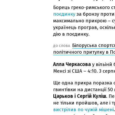
Борець греко-римського 
поєдинку
за бронзу проти
максимально прикрою – су
українець програв, оскіл
дію в поєдинку.
Білоруська спорт
ДО СЛОВА
політичного притулку в П
Алла Черкасова
у вільінй 
Менсі зі США – 4:10. 3 сер
Ще одна прикра поразка с
гвинтівки на дистанції 50
Царьков і Сергій Куліш
. П
не тільки пройшов, але і т
вистрілив по чужій мішені