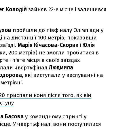
ег Колодій
зайняв 22-е місце і залишився
тухов
пройшли до півфіналу Олімпіади у
і на дистанції 100 метрів, показавши
заїзді.
Марія Кічасова-Скорик
і
Юлія
и, 200 метрів) не змогли пробитися в
е і п'яте місця в своїх заїздах
олали чвертьфінал
Людмила
Тодорова
, які виступали у веслуванні на
метрівці.
20 приспали коня після того, як він
ступу
а Басова
у командному спринті у
ісце. У чвертьфіналі вони поступилися