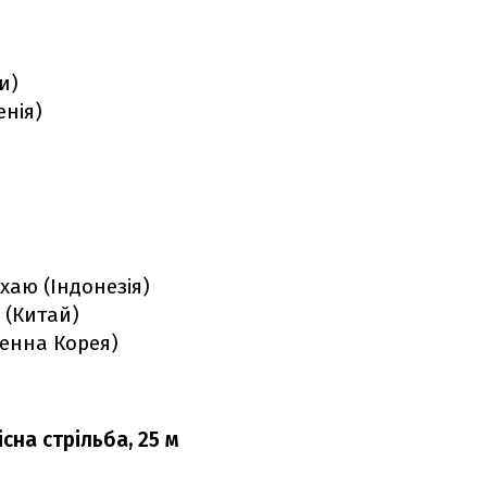
и)
енія)
ахаю (Індонезія)
 (Китай)
вденна Корея)
сна стрільба, 25 м