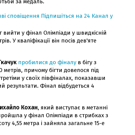
отьби за медаль.
ві сповіщення
Підпишіться на 24 Канал у
г вийти у фінал Олімпіади у швидкісній
трів. У кваліфікації він посів дев'яте
Ткачук
пробилися до фіналу
в бігу з
0 метрів, причому бігти довелося під
третіми у своїх півфіналах, показавши
й результати. Фінал відбудеться 4
ихайло Кохан
, який виступає в метанні
ройшла у фінал Олімпіади в стрибках з
ту 4,55 метра і зайняла загальне 15-е