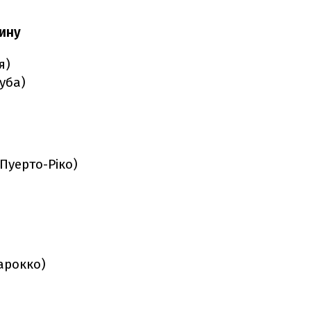
ину
я)
Куба)
Пуерто-Ріко)
Марокко)