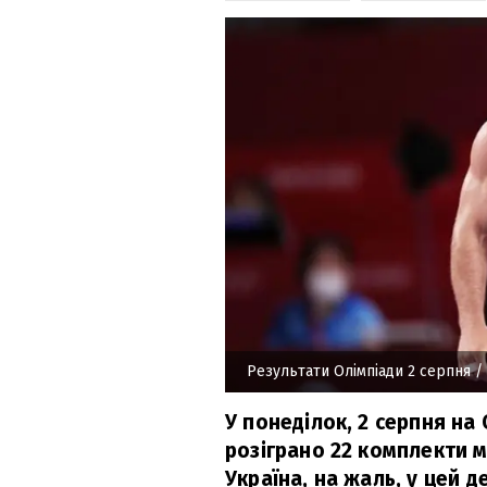
Результати Олімпіади 2 серпня
/ 
У понеділок, 2 серпня на 
розіграно 22 комплекти м
Україна, на жаль, у цей 