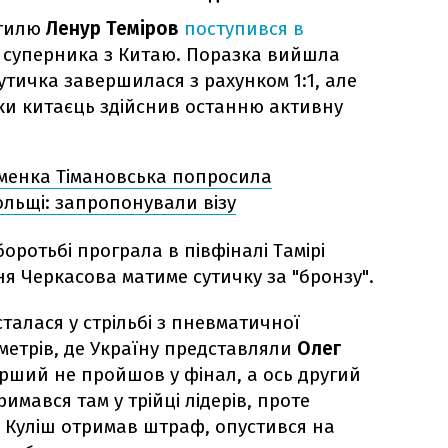
стилю
Ленур Теміров
поступився в
 суперника з Китаю. Поразка вийшла
тичка завершилася з рахунком 1:1, але
ьки китаєць здійснив останню активну
сменка Тімановська попросила
ольщі: запропонували візу
боротьбі програла в півфіналі Тамірі
пня Черкасова матиме сутичку за "бронзу".
талася у стрільбі з пневматичної
 метрів, де Україну представляли
Олег
ерший не пройшов у фінал, а ось другий
римався там у трійці лідерів, проте
. Куліш отримав штраф, опустився на