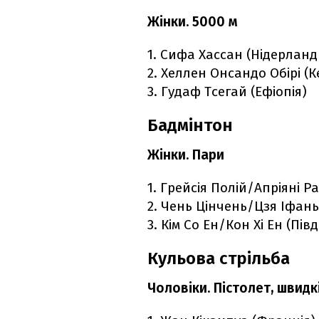
Жінки. 5000 м
1. Сифа Хассан (Нідерланд
2. Хеллен Онсандо Обірі (К
3. Гудаф Тсегай (Ефіопія)
Бадмінтон
Жінки. Пари
1. Грейсія Полій/Апріяні Р
2. Чень Цінчень/Цзя Іфань
3. Кім Со Ен/Кон Хі Ен (Пі
Кульова стрільба
Чоловіки. Пістолет, швидкі