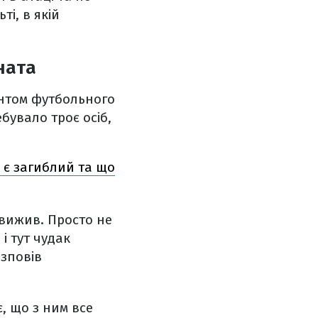
ті, в якій
ната
ентом футбольного
бувало троє осіб,
 є загиблий та що
я вижив. Просто не
і тут чудак
озповів
, що з ним все