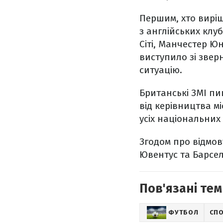
Першим, хто виріш
з англійських клу
Сіті, Манчестер Юн
виступило зі звер
ситуацію.
Британські ЗМІ пи
від керівництва м
усіх національних 
Згодом про відмов
Ювентус та Барсе
Пов'язані тем
ФУТБОЛ
СП