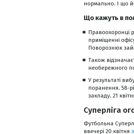
нормально. І що йо
Що кажуть в пол
Правоохоронці ро
приміщенні офіс
Поворознюк займ
Також відзначаєт
необережного по
У результаті виб
поранення. 58-р
закладу. 21 квіт
Суперліга ог
Футбольна Суперлі
ввечері 20 квітня