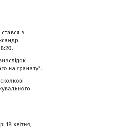
 стався в
ександр
8:20.
внаслідок
го на гранату".
осколкові
ікувального
і 18 квітня,