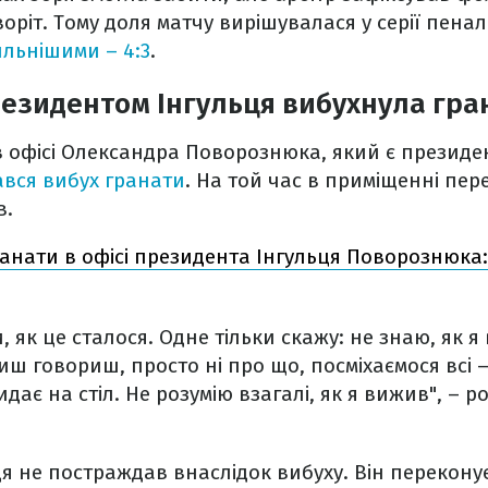
оріт. Тому доля матчу вирішувалася у серії пеналь
льнішими – 4:3
.
президентом Інгульця вибухнула гра
 в офісі Олександра Поворознюка, який є презид
ався вибух гранати
. На той час в приміщенні пере
в.
анати в офісі президента Інгульця Поворознюка:
, як це сталося. Одне тільки скажу: не знаю, як 
ш говориш, просто ні про що, посміхаємося всі – 
идає на стіл. Не розумію взагалі, як я вижив", – р
я не постраждав внаслідок вибуху. Він переконує