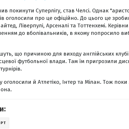
ив покинути Суперлігу, став Челсі. Однак "арист
бів оголосили про це офіційно. До цього це зроб
айтед, Ліверпулі, Арсеналі та Тоттенхемі. Керівни
ненням до вболівальників, в якому попросило в
шуть, що причиною для виходу англійських клубі
ісцевої футбольної влади. Там їм пригрозили дис
турнірів.
у оголосили й Атлетіко, Інтер та Мілан. Тож пок
лона.
и:
ОРТ