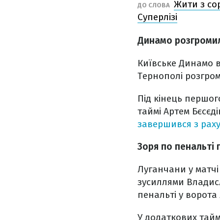
Жити з сор
ДО СЛОВА
Суперлізі
Динамо розгромил
Київське Динамо в
Тернополі розгром
Під кінець першог
таймі Артем Бєсєд
завершився з раху
Зоря по пенальті
Луганчани у матчі
зусиллями Владисл
пенальті у ворота
У додаткових тайм