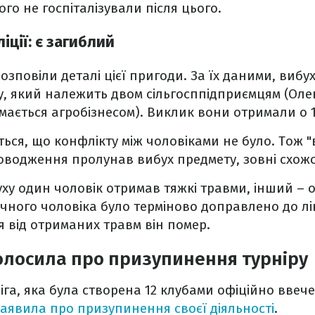
го не госпіталізували після цього.
іції: є загиблий
зповіли деталі цієї пригоди. За їх даними, вибух
у, який належить двом сільгосппідприємцям (Ол
ається агробізнесом). Виклик вони отримали о 1
ься, що конфлікту між чоловіками не було. Тож "
водження пролунав вибух предмету, зовні схожо
уху один чоловік отримав тяжкі травми, інший – 
ічного чоловіка було терміново доправлено до л
ня від отриманих травм він помер.
олосила про призупинення турніру
га, яка була створена 12 клубами офіційно ввечер
заявила про призупинення своєї діяльності
.