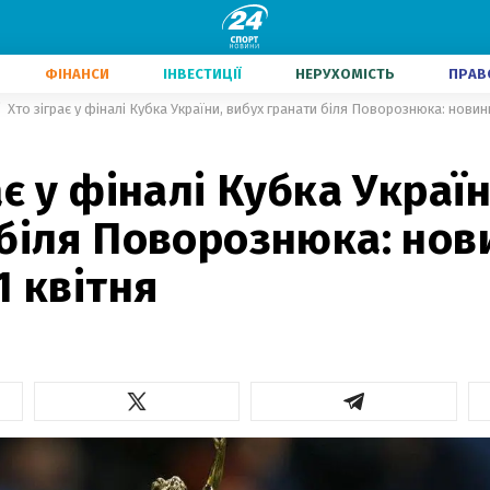
ФІНАНСИ
ІНВЕСТИЦІЇ
НЕРУХОМІСТЬ
ПРАВ
Хто зіграє у фіналі Кубка України, вибух гранати біля Поворознюка: новини
ає у фіналі Кубка Украї
 біля Поворознюка: нов
1 квітня