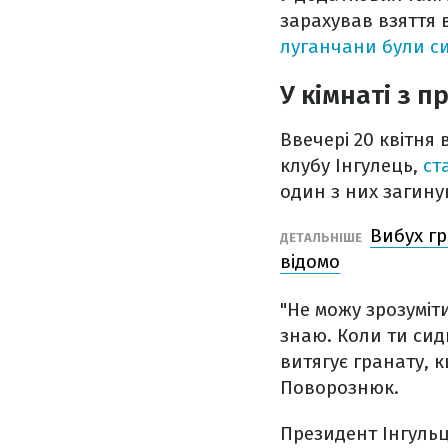
зарахував взяття в
луганчани були си
У кімнаті з 
Ввечері 20 квітня
клубу Інгулець,
ст
один з них загину
Вибух гр
ДЕТАЛЬНІШЕ
відомо
"Не можу зрозуміти
знаю. Коли ти сиди
витягує гранату, к
Поворознюк.
Президент Інгульц