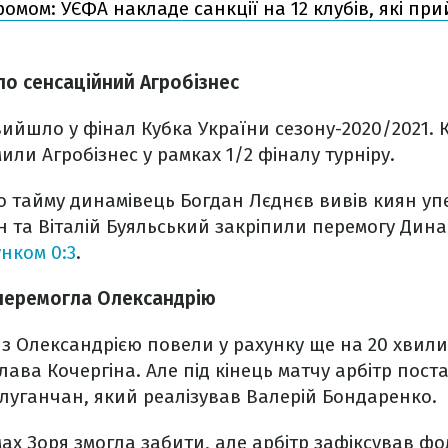
омом: УЄФА накладе санкції на 12 клубів, які пр
о сенсаційний Агробізнес
ийшло у фінал Кубка України сезону-2020/2021. К
или Агробізнес у рамках 1/2 фіналу турніру.
о тайму динамівець Богдан Лєднєв вивів киян упе
ін та Віталій Буяльський закріпили перемогу Дин
нком 0:3
.
 перемогла Олександрію
 з Олександрією повели у рахунку ще на 20 хвили
ава Кочергіна. Але під кінець матчу арбітр пост
 луганчан, який реалізував Валерій Бондаренко.
ах Зоря змогла забити, але арбітр зафіксував фол