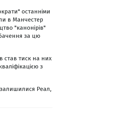
ократи" останніми
или в Манчестер
цтво "канонірів"
ибачення за цю
в став тиск на них
кваліфікацією з
и залишилися Реал,