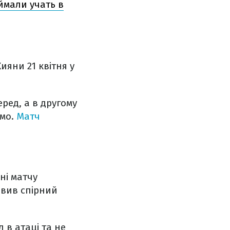
иймали учать в
ияни 21 квітня у
ред, а в другому
амо.
Матч
ні матчу
авив спірний
 в атаці та не