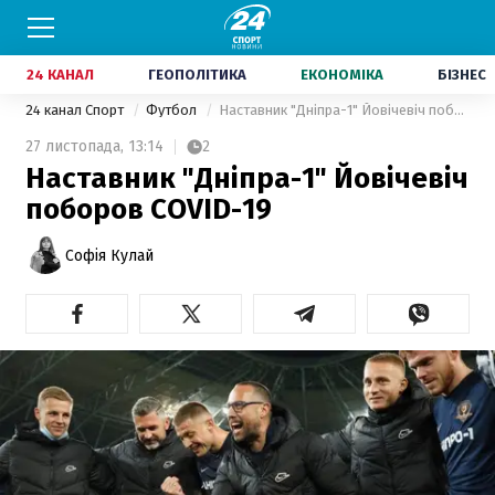
24 КАНАЛ
ГЕОПОЛІТИКА
ЕКОНОМІКА
БІЗНЕС
24 канал Спорт
Футбол
Наставник "Дніпра-1" Йовічевіч поборов COVID-19
27 листопада,
13:14
2
Наставник "Дніпра-1" Йовічевіч
поборов COVID-19
Софія Кулай