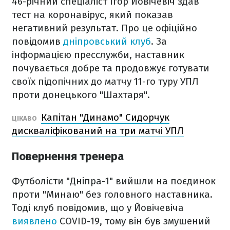
46-річний спеціаліст Ігор Йовічевіч здав
тест на коронавірус, який показав
негативний результат. Про це офіційно
повідомив
дніпровський клуб
. За
інформацією пресслужби, наставник
почувається добре та продовжує готувати
своїх підопічних до матчу 11-го туру УПЛ
проти донецького "Шахтаря".
Капітан "Динамо" Сидорчук
ЦІКАВО
дискваліфікований на три матчі УПЛ
Повернення тренера
Футболісти "Дніпра-1" вийшли на поєдинок
проти "Минаю" без головного наставника.
Тоді клуб повідомив, що у Йовічевіча
виявлено
COVID-19, тому він був змушений