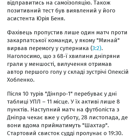
відправитись на самоізоляцію. Також
позитивний тест був виявлений у його
асистента Юрія Беня.
Фахівець пропустив лише один матч проти
закарпатської команди, у якому "Минай"
вирвав перемогу у суперника (
3:2)
.
Наголосимо, що з 68-ї хвилини дніпряни
грали у меншості, вилучення отримав
автор першого голу у складі зустрічі Олексій
Хобленко.
Після 10 турів "Дінпро-1" перебуває у дні
таблиці УПЛ – 11 місце. У їх активі лише 8
пунктів. Наступний матч на футболіста з
Дніпра чекає вже у суботу, 28 листопада, де
вони вдома прийматимуть "Шахтар".
Стартовий свисток судді пролунає о 19:30.