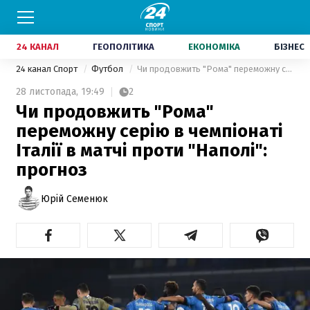
24 КАНАЛ
ГЕОПОЛІТИКА
ЕКОНОМІКА
БІЗНЕС
24 канал Спорт
Футбол
Чи продовжить "Рома" переможну серію в чемпіонаті Італії в матчі проти "Наполі": прогноз
28 листопада,
19:49
2
Чи продовжить "Рома"
переможну серію в чемпіонаті
Італії в матчі проти "Наполі":
прогноз
Юрій Семенюк