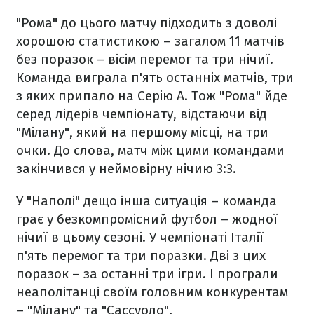
"Рома" до цього матчу підходить з доволі
хорошою статистикою – загалом 11 матчів
без поразок – вісім перемог та три нічиї.
Команда виграла п'ять останніх матчів, три
з яких припало на Серію А. Тож "Рома" йде
серед лідерів чемпіонату, відстаючи від
"Мілану", який на першому місці, на три
очки. До слова, матч між цими командами
закінчився у неймовірну нічию 3:3.
У "Наполі" дещо інша ситуація – команда
грає у безкомпромісний футбол – жодної
нічиї в цьому сезоні. У чемпіонаті Італії
п'ять перемог та три поразки. Дві з цих
поразок – за останні три ігри. І програли
неаполітанці своїм головним конкурентам
– "Мілану" та "Сассуоло".