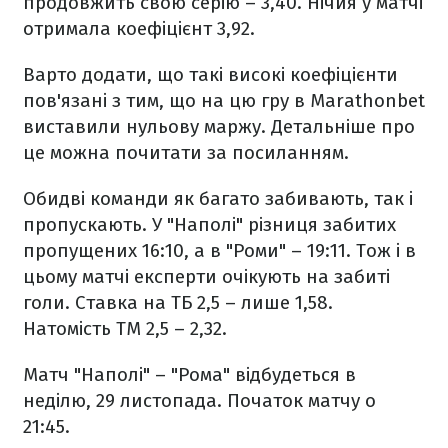
продовжить свою серію – 3,40. Нічия у матчі
отримала коефіцієнт 3,92.
Варто додати, що такі високі коефіцієнти
пов'язані з тим, що на цю гру в Marathonbet
виставили нульову маржу. Детальніше про
це можна почитати за посиланням.
Обидві команди як багато забивають, так і
пропускають. У "Наполі" різниця забитих
пропущених 16:10, а в "Роми" – 19:11. Тож і в
цьому матчі експерти очікують на забиті
голи. Ставка на ТБ 2,5 – лише 1,58.
Натомість ТМ 2,5 – 2,32.
Матч "Наполі" – "Рома" відбудеться в
неділю, 29 листопада. Початок матчу о
21:45.