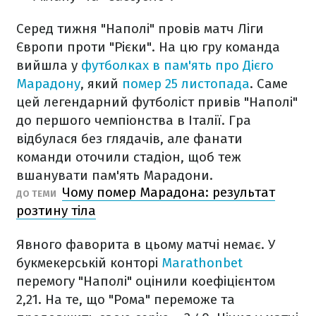
Серед тижня "Наполі" провів матч Ліги
Європи проти "Рієки". На цю гру команда
вийшла у
футболках в пам'ять про Дієго
Марадону
, який
помер 25 листопада
. Саме
цей легендарний футболіст привів "Наполі"
до першого чемпіонства в Італії. Гра
відбулася без глядачів, але фанати
команди оточили стадіон, щоб теж
вшанувати пам'ять Марадони.
Чому помер Марадона: результат
ДО ТЕМИ
розтину тіла
Явного фаворита в цьому матчі немає. У
букмекерській конторі
Marathonbet
перемогу "Наполі" оцінили коефіцієнтом
2,21. На те, що "Рома" переможе та