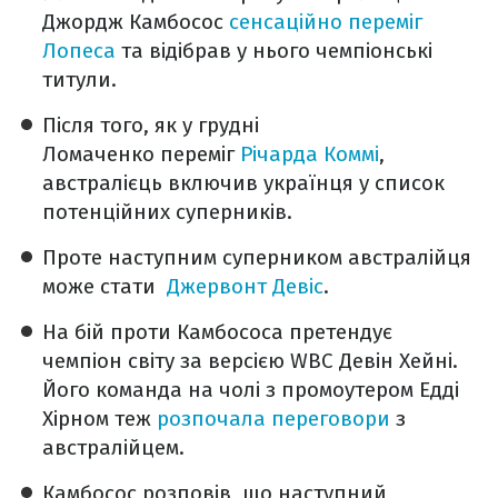
Джордж Камбосос
сенсаційно переміг
Лопеса
та відібрав у нього чемпіонські
титули.
Після того, як у грудні
Ломаченко переміг
Річарда Коммі
,
австралієць включив українця у список
потенційних суперників.
Проте наступним суперником австралійця
може стати
Джервонт Деві
с
.
На бій проти Камбососа претендує
чемпіон світу за версією WBC Девін Хейні.
Його команда на чолі з промоутером Едді
Хірном теж
розпочала переговори
з
австралійцем.
Камбосос розповів, що наступний