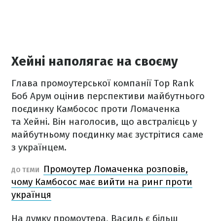
Хейні наполягає на своєму
Глава промоутерської компанії Top Rank
Боб Арум оцінив перспективи майбутнього
поєдинку Камбосос проти Ломаченка
та Хейні. Він наголосив, що австралієць у
майбутньому поєдинку має зустрітися саме
з українцем.
Промоутер Ломаченка розповів,
ДО ТЕМИ
чому Камбосос має вийти на ринг проти
українця
На думку промоутера, Василь є більш