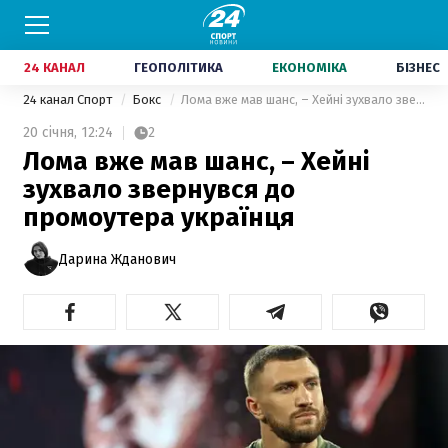
24 КАНАЛ
ГЕОПОЛІТИКА
ЕКОНОМІКА
БІЗНЕС
24 канал Спорт
Бокс
Лома вже мав шанс, – Хейні зухвало звернувся до промоутера українця
20 січня,
12:24
2
Лома вже мав шанс, – Хейні
зухвало звернувся до
промоутера українця
Дарина Жданович