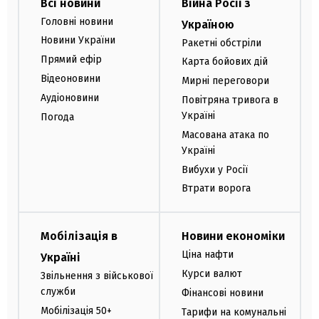
Всі новини
Війна Росії з
Головні новини
Україною
Новини України
Ракетні обстріли
Прямий ефір
Карта бойових дій
Відеоновини
Мирні переговори
Аудіоновини
Повітряна тривога в
Україні
Погода
Масована атака по
Україні
Вибухи у Росії
Втрати ворога
Мобілізація в
Новини економіки
Ціна нафти
Україні
Курси валют
Звільнення з військової
служби
Фінансові новини
Мобілізація 50+
Тарифи на комунальні