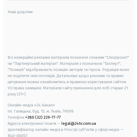
Наші додатки:
android
apple
smart tv
samsung smart tv
Всі комерційні рекламні матеріали позначені словами "Спецпроєкт"
чи "Партнерський матеріал". Матеріали з позначкою "Експерт",
"Позиція" відображають позицію авторів та героїв. Редакція може
не поділяти їхніх поглядів. Детальніше щодо реклами та правил
цитування можна ознайомитись в правилах користування сайтом.
Усі права захищені.
Матеріали сайту призначені для осіб старше
21
року (21+)
Онлайн-медіа «24 Канал»
пл. Галицька, буд. 15, м. Львів, 79008
Телефон
+380 (32) 229-77-77
Адреса електронної пошти —
legal@24tv.com.ua
Ідентифікатор онлайн-медіа в Реєстрі суб'єктів у сфері медіа —
R40-06057