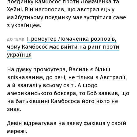
поєдинку Камбосос проти Ломаченка та
Хейні. Він наголосив, що австралієць у
майбутньому поєдинку має зустрітися саме
з українцем.
Промоутер Ломаченка розповів,
ДО ТЕМИ
чому Камбосос має вийти на ринг проти
українця
На думку промоутера, Василь є більш
впізнаваним, до речі, не тільки в Австралії,
а й взагалі у всьому світі. А щодо
американського боксера, то Боб заявив, що
на батьківщині Камбососа його ніхто не
знає.
Девін відреагував на заяву фахівця у своїй
мережі.