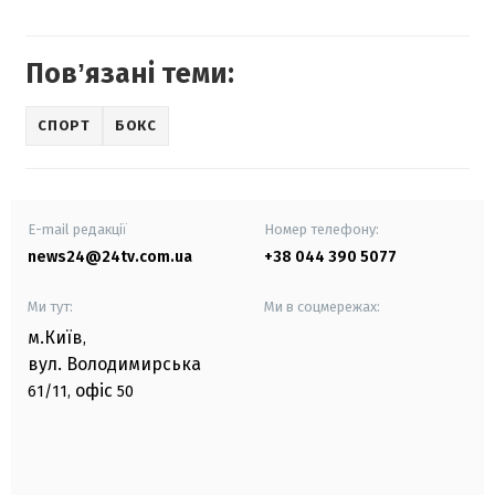
Повʼязані теми:
СПОРТ
БОКС
E-mail редакції
Номер телефону:
news24@24tv.com.ua
+38 044 390 5077
Ми тут:
Ми в соцмережах:
м.Київ
,
вул. Володимирська
офіс
61/11,
50