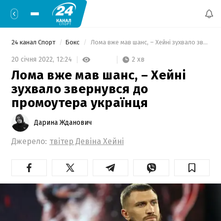
24 канал Спорт
Бокс
 Лома вже мав шанс, – Хейні зухвало звернувся до промоутера українця 
2 хв
20 січня 2022,
12:24
Лома вже мав шанс, – Хейні
зухвало звернувся до
промоутера українця
Дарина Жданович
Джерело:
твітер Девіна Хейні