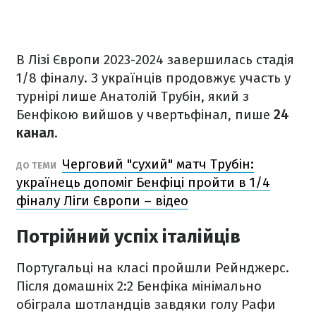
В Лізі Європи 2023-2024 завершилась стадія
1/8 фіналу. З українців продовжує участь у
турнірі лише Анатолій Трубін, який з
Бенфікою вийшов у чвертьфінал, пише
24
канал
.
Черговий "сухий" матч Трубін:
ДО ТЕМИ
українець допоміг Бенфіці пройти в 1/4
фіналу Ліги Європи – відео
Потрійний успіх італійців
Португальці на класі пройшли Рейнджерс.
Після домашніх 2:2 Бенфіка мінімально
обіграла шотландців завдяки голу Рафи