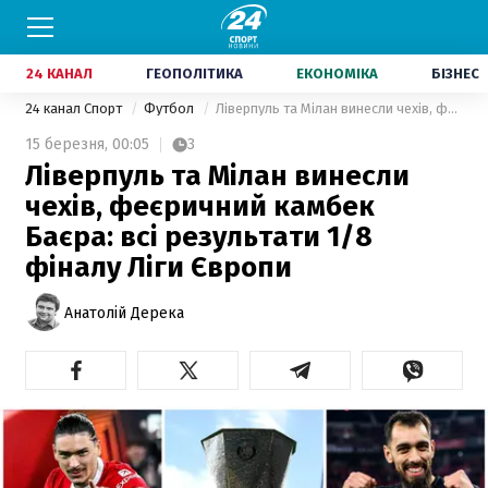
24 КАНАЛ
ГЕОПОЛІТИКА
ЕКОНОМІКА
БІЗНЕС
24 канал Спорт
Футбол
Ліверпуль та Мілан винесли чехів, феєричний камбек Баєра: всі результати 1/8 фіналу Ліги Європи
15 березня,
00:05
3
Ліверпуль та Мілан винесли
чехів, феєричний камбек
Баєра: всі результати 1/8
фіналу Ліги Європи
Анатолій Дерека