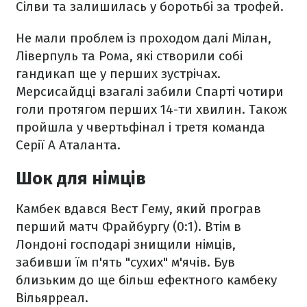
Сілви та залишилась у боротьбі за трофей.
Не мали проблем із проходом далі Мілан,
Ліверпуль та Рома, які створили собі
гандикап ще у перших зустрічах.
Мерсисайдці взагалі забили Спарті чотири
голи протягом перших 14-ти хвилин. Також
пройшла у чвертьфінал і третя команда
Серії А Аталанта.
Шок для німців
Камбек вдався Вест Гему, який програв
перший матч Фрайбургу (0:1). Втім в
Лондоні господарі знищили німців,
забивши їм п'ять "сухих" м'ячів. Був
близьким до ще більш ефектного камбеку
Вільярреал.