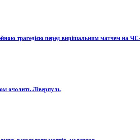
імейною трагедією перед вирішальним матчем на ЧС
ом очолить Ліверпуль