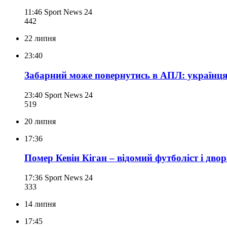
11:46
Sport News 24
442
22 липня
23:40
Забарний може повернутись в АПЛ: українц
23:40
Sport News 24
519
20 липня
17:36
Помер Кевін Кіган – відомий футболіст і дво
17:36
Sport News 24
333
14 липня
17:45