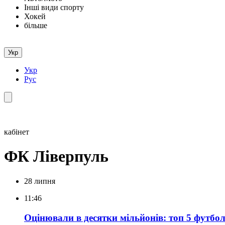
Інші види спорту
Хокей
більше
Укр
Укр
Рус
кабінет
ФК Ліверпуль
28 липня
11:46
Оцінювали в десятки мільйонів: топ 5 футбол