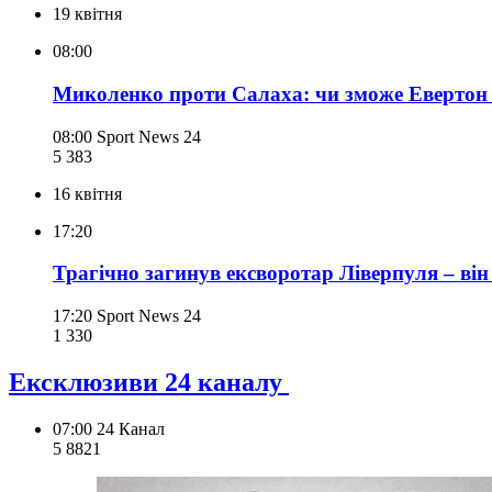
19 квітня
08:00
Миколенко проти Салаха: чи зможе Евертон 
08:00
Sport News 24
5 383
16 квітня
17:20
Трагічно загинув ексворотар Ліверпуля – ві
17:20
Sport News 24
1 330
Ексклюзиви 24 каналу
07:00
24 Канал
5 882
1