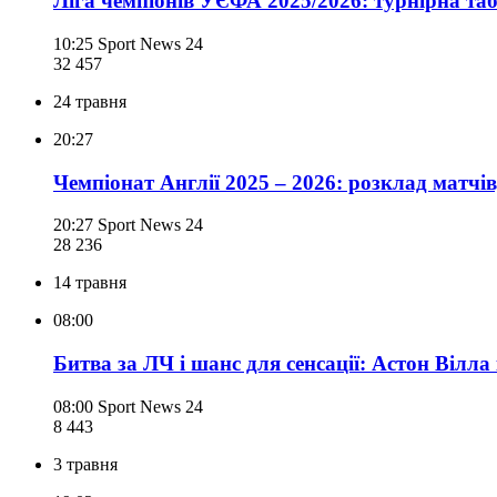
Ліга чемпіонів УЄФА 2025/2026: турнірна таб
10:25
Sport News 24
32 457
24 травня
20:27
Чемпіонат Англії 2025 – 2026: розклад матчі
20:27
Sport News 24
28 236
14 травня
08:00
Битва за ЛЧ і шанс для сенсації: Астон Вілл
08:00
Sport News 24
8 443
3 травня