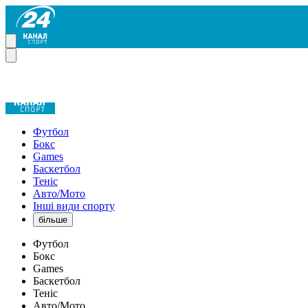
Футбол
Бокс
Games
Баскетбол
Теніс
Авто/Мото
Інші види спорту
більше
Футбол
Бокс
Games
Баскетбол
Теніс
Авто/Мото