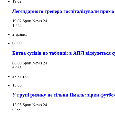
19:02
Легендарного тренера госпіталізували прямо 
19:02
Sport News 24
1 554
2 травня
08:00
Битва сусідів по таблиці: в АПЛ відбудетьс
08:00
Sport News 24
6 985
27 квітня
13:05
У групі ризику не тільки Ямаль: зірки футбо
13:05
Sport News 24
658
3