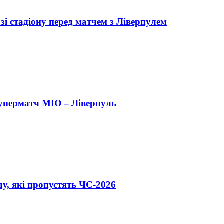
зі стадіону перед матчем з Ліверпулем
я суперматч МЮ – Ліверпуль
лу, які пропустять ЧС-2026