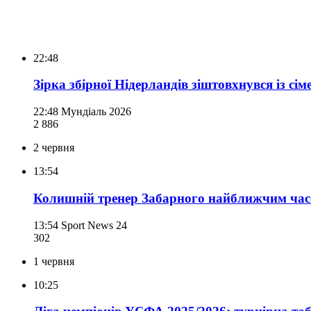
22:48
Зірка збірної Нідерландів зіштовхнувся із с
22:48
Мундіаль 2026
2 886
2 червня
13:54
Колишній тренер Забарного найближчим час
13:54
Sport News 24
302
1 червня
10:25