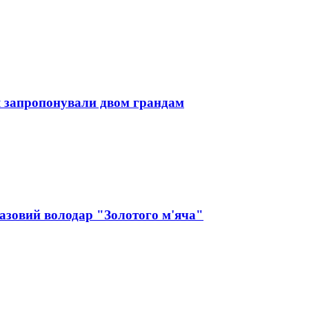
я запропонували двом грандам
разовий володар "Золотого м'яча"