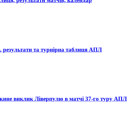
лиця, результати матчів, календар
в, результати та турнірна таблиця АПЛ
а кине виклик Ліверпулю в матчі 37-го туру АПЛ