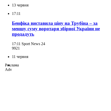
13 червня
17:11
Бенфіка виставила ціну на Трубіна – за
меншу суму воротаря збірної України не
продадуть
17:11
Sport News 24
992
1
11 червня
Реклама
Adv