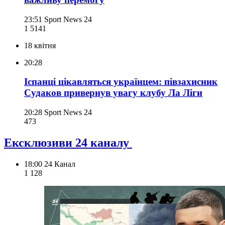
23:51
Sport News 24
1 514
1
18 квітня
20:28
Іспанці цікавляться українцем: півзахисник
Судаков привернув увагу клубу Ла Ліги
20:28
Sport News 24
473
Ексклюзиви 24 каналу
18:00
24 Канал
1 128