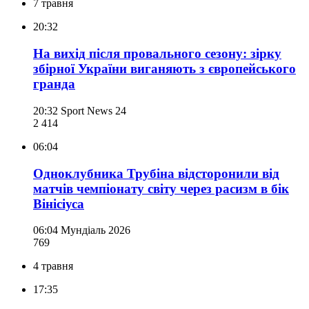
7 травня
20:32
На вихід після провального сезону: зірку
збірної України виганяють з європейського
гранда
20:32
Sport News 24
2 414
06:04
Одноклубника Трубіна відсторонили від
матчів чемпіонату світу через расизм в бік
Вінісіуса
06:04
Мундіаль 2026
769
4 травня
17:35