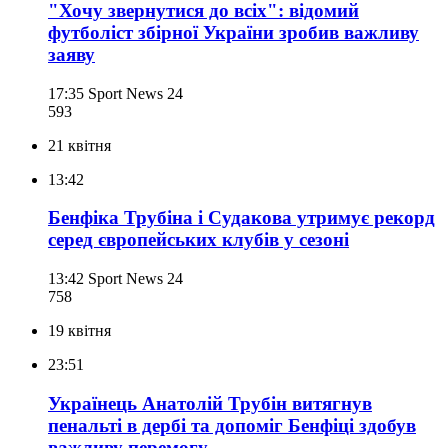
"Хочу звернутися до всіх": відомий
футболіст збірної України зробив важливу
заяву
17:35
Sport News 24
593
21 квітня
13:42
Бенфіка Трубіна і Судакова утримує рекорд
серед європейських клубів у сезоні
13:42
Sport News 24
758
19 квітня
23:51
Українець Анатолій Трубін витягнув
пенальті в дербі та допоміг Бенфіці здобув
важливу перемогу