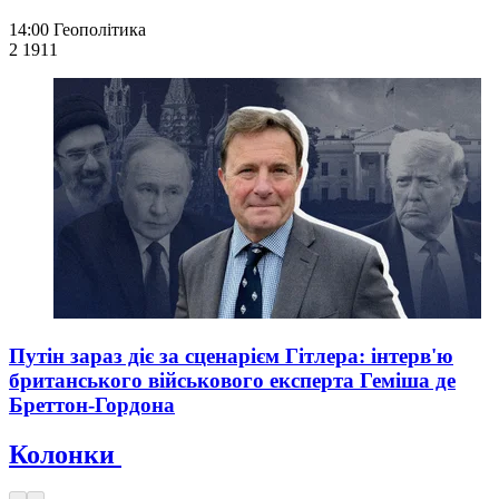
14:00
Геополітика
2 191
1
Путін зараз діє за сценарієм Гітлера: інтерв'ю
британського військового експерта Геміша де
Бреттон-Гордона
Колонки