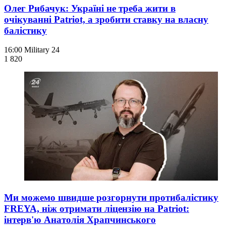
Олег Рибачук: Україні не треба жити в
очікуванні Patriot, а зробити ставку на власну
балістику
16:00
Military 24
1 820
Ми можемо швидше розгорнути протибалістику
FREYA, ніж отримати ліцензію на Patriot:
інтерв'ю Анатолія Храпчинського