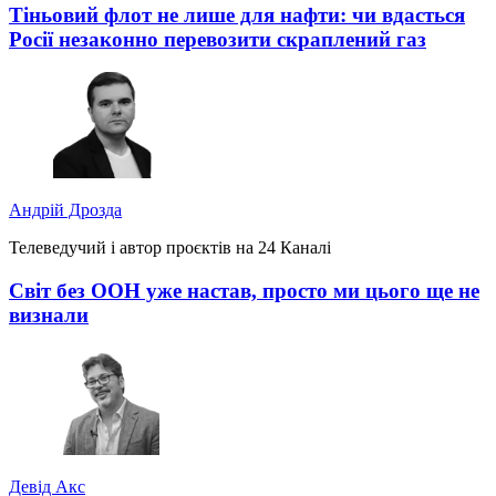
Тіньовий флот не лише для нафти: чи вдасться
Росії незаконно перевозити скраплений газ
Андрій Дрозда
Телеведучий і автор проєктів на 24 Каналі
Світ без ООН уже настав, просто ми цього ще не
визнали
Девід Акс