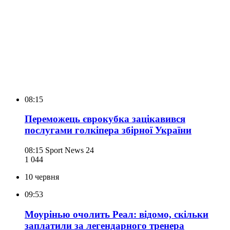
08:15
Переможець єврокубка зацікавився
послугами голкіпера збірної України
08:15
Sport News 24
1 044
10 червня
09:53
Моурінью очолить Реал: відомо, скільки
заплатили за легендарного тренера