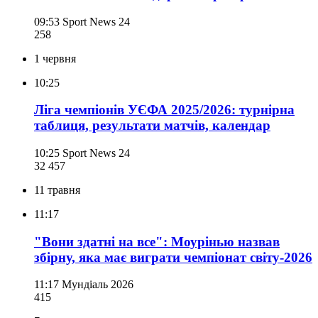
09:53
Sport News 24
258
1 червня
10:25
Ліга чемпіонів УЄФА 2025/2026: турнірна
таблиця, результати матчів, календар
10:25
Sport News 24
32 457
11 травня
11:17
"Вони здатні на все": Моурінью назвав
збірну, яка має виграти чемпіонат світу-2026
11:17
Мундіаль 2026
415