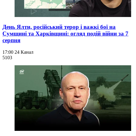
День Ялти, російський терор і важкі бої на
Сумщині та Харківщині: огляд подій війни за 7
серпня
17:00
24 Канал
510
3