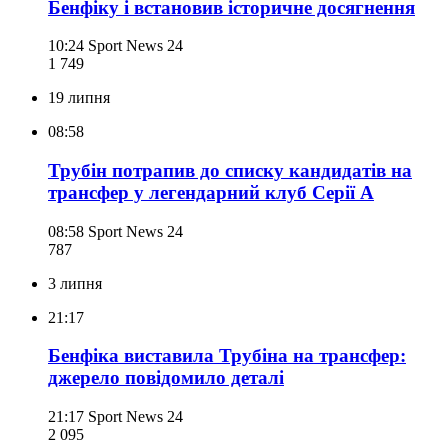
Бенфіку і встановив історичне досягнення
10:24
Sport News 24
1 749
19 липня
08:58
Трубін потрапив до списку кандидатів на
трансфер у легендарний клуб Серії А
08:58
Sport News 24
787
3 липня
21:17
Бенфіка виставила Трубіна на трансфер:
джерело повідомило деталі
21:17
Sport News 24
2 095