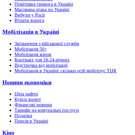
Повітряна тривога в Україні
Масована атака по Україні
Вибухи у Росії
Втрати ворога
Мобілізація в Україні
Звільнення з військової служби
Мобілізація 50+
Мобілізація жінок
Контракт для 18-24-річних
Відстрочка від мобілізації
Мобілізація в Україні: скільки осіб мобілізує ТЦК
Новини економіки
Ціна нафти
Курси валют
Фінансові новини
Тарифи на комунальні послуги
Податки
Пенсія в Україні
Кіно