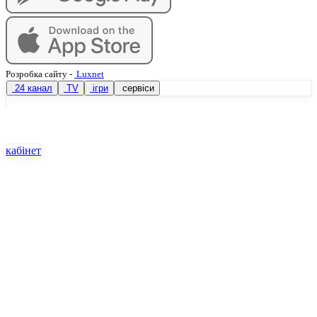
Розробка сайту
-
Luxnet
24 канал
TV
ігри
сервіси
кабінет