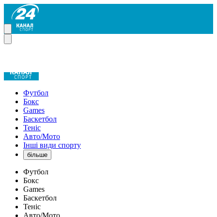
Футбол
Бокс
Games
Баскетбол
Теніс
Авто/Мото
Інші види спорту
більше
Футбол
Бокс
Games
Баскетбол
Теніс
Авто/Мото