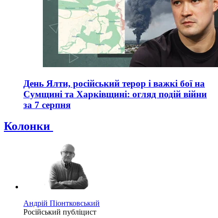
День Ялти, російський терор і важкі бої на
Сумщині та Харківщині: огляд подій війни
за 7 серпня
Колонки
Андрій Піонтковський
Російський публіцист