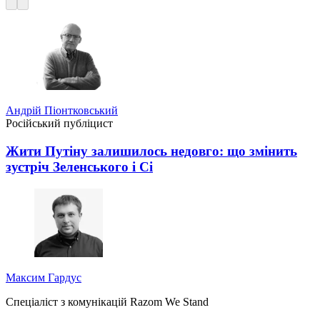
Андрій Піонтковський
Російський публіцист
Жити Путіну залишилось недовго: що змінить
зустріч Зеленського і Сі
Максим Гардус
Спеціаліст з комунікацій Razom We Stand