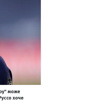
Ноу" може
Руссо хоче