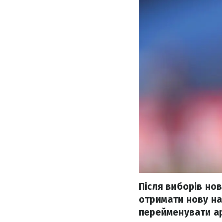
Після виборів но
отримати нову наз
перейменувати ар