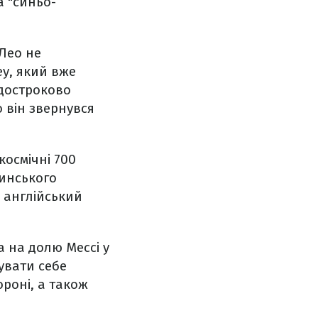
а "синьо-
 Лео не
у, який вже
 достроково
 він звернувся
космічні 700
тинського
є англійський
 на долю Мессі у
увати себе
роні, а також