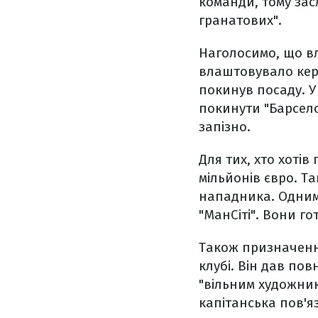
команди, тому засл
гранатових".
Наголосимо, що вл
влаштовувало кер
покинув посаду. У
покинути "Барсело
запізно.
Для тих, хто хотів
мільйонів євро. Т
нападника. Одним 
"МанСіті". Вони го
Також призначенн
клубі. Він дав по
"вільним художник
капітанська пов'я