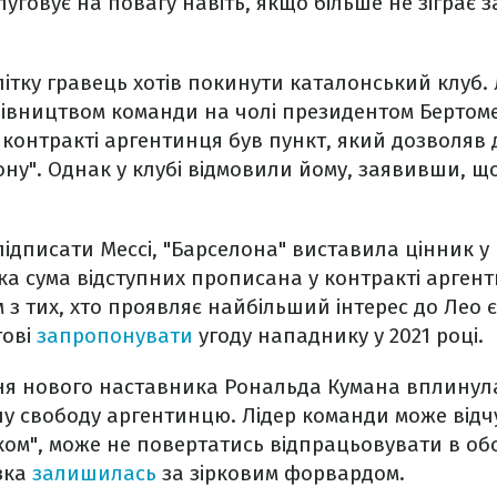
уговує на повагу навіть, якщо більше не зіграє з
ітку гравець хотів покинути каталонський клуб.
івництвом команди на чолі президентом Бертоме
 контракті аргентинця був пункт, який дозволяв
ну". Однак у клубі відмовили йому, заявивши, що
 підписати Мессі, "Барселона" виставила цінник у 
ака сума відступних прописана у контракті арген
з тих, хто проявляє найбільший інтерес до Лео 
тові
запропонувати
угоду нападнику у 2021 році.
я нового наставника Рональда Кумана вплинула
вну свободу аргентинцю. Лідер команди може відч
ом", може не повертатись відпрацьовувати в обо
зка
залишилась
за зірковим форвардом.