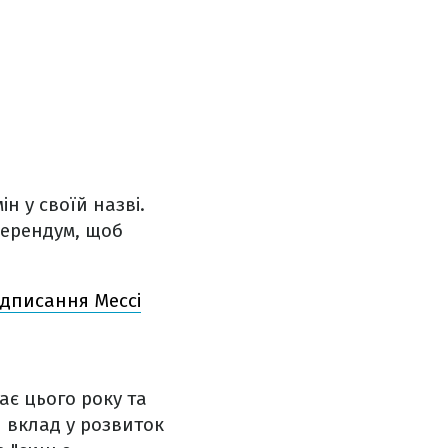
н у своїй назві.
еферендум, щоб
ідписання Мессі
є цього року та
й вклад у розвиток