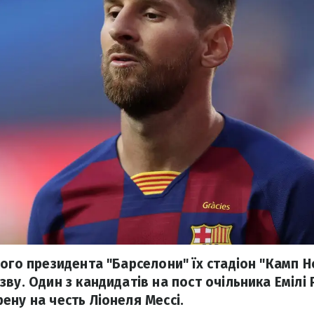
вого президента "Барселони" їх стадіон "Камп 
ву. Один з кандидатів на пост очільника Емілі 
ену на честь Ліонеля Мессі.