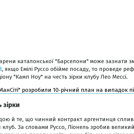
рени каталонської "Барселони" може зазнати змі
l
, якщо Емілі Руссо обійме посаду, то проведе р
іону "Камп Ноу" на честь зірки клубу Лео Мессі.
МанСіті" розробили 10-річний план на випадок п
ь зірки
дою й те, що чинний контракт аргентинця сплива
 клуб. За словами Руссо, Ліонель зробив велики