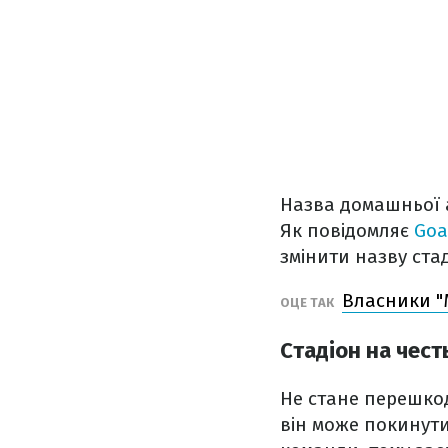
Назва домашньої а
Як повідомляє
Goa
змінити назву стад
Власники "
ОЦЕ ТАК
Стадіон на чест
Не стане перешко
він може покинути