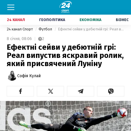
24 КАНАЛ
ГЕОПОЛІТИКА
ЕКОНОМІКА
БІЗНЕС
24 канал Спорт
Футбол
Ефектні сейви у дебютній грі: Реал випустив яскравий ролик, який присвячений Луніну
8 січня,
08:06
2
Ефектні сейви у дебютній грі:
Реал випустив яскравий ролик,
який присвячений Луніну
Софія Кулай