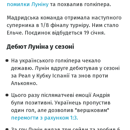
помилки Луніну
та похвалив голкіпера.
Мадридська команда отримала наступного
суперника в 1/8 фіналу турніру. Ним стало
Ельче. Поєдинок відбудеться 19 січня.
Дебют Луніна у сезоні
На українського голкіпера чекало
дежавю. Лунін вдруге дебютував у сезоні
за Реал у Кубку Іспанії та знов проти
Алькояно.
Цього разу післяматчеві емоції Андрія
були позитивні. Українець пропустив
один гол, але дозволив "вершковим"
перемогти з рахунком 1:3.
За гру Лунін видав три сейви та зробив 6