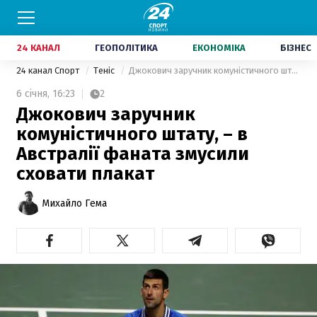
24 КАНАЛ
ГЕОПОЛІТИКА
ЕКОНОМІКА
БІЗНЕС
24 канал Спорт
Теніс
Джокович заручник комуністичного штату, – в Австралії фаната змусили сховати плакат
6 січня,
16:23
2
Джокович заручник
комуністичного штату, – в
Австралії фаната змусили
сховати плакат
Михайло Гема