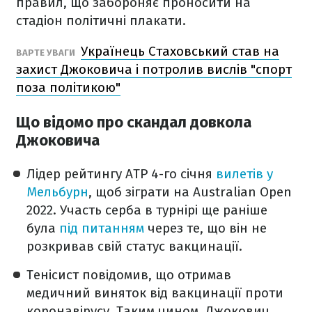
правил, що забороняє проносити на
стадіон політичні плакати.
Українець Стаховський став на
ВАРТЕ УВАГИ
захист Джоковича і потролив вислів "спорт
поза політикою"
Що відомо про скандал довкола
Джоковича
Лідер рейтингу ATP 4-го січня
вилетів у
Мельбурн
, щоб зіграти на Australian Open
2022. Участь серба в турнірі ще раніше
була
під питанням
через те, що він не
розкривав свій статус вакцинації.
Тенісист повідомив, що отримав
медичний виняток від вакцинації проти
коронавірусу. Таким чином, Джокович