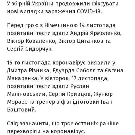
У збірній України продовжили фіксувати
нові випадки зараження COVID-19.
Перед грою з Німеччиною 14 листопада
позитивні тести здали Андрій Ярмоленко,
Віктор Коваленко, Віктор Циганков та
Сергій Сидорчук.
16-го листопада коронавірус виявили у
Дмитра Різника, Едуарда Соболя та Євгена
Макаренка. У вівторок, 17 листопада,
позитивні тести здали Руслан
Маліновський, Сергій Кривцов, Жуніор
Мораес та тренер з фізпідготовки Іван
Баштовий.
Слід зазначити, що троє останніх раніше
перехворіли на коронавірус.