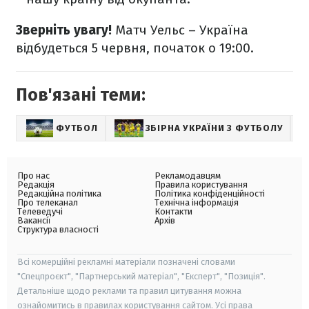
Зверніть увагу!
Матч Уельс – Україна
відбудеться 5 червня, початок о 19:00.
Пов'язані теми:
ФУТБОЛ
ЗБІРНА УКРАЇНИ З ФУТБОЛУ
С
Про нас
Рекламодавцям
Редакція
Правила користування
Редакційна політика
Політика конфіденційності
Про телеканал
Технічна інформація
Телеведучі
Контакти
Вакансії
Архів
Структура власності
Всі комерційні рекламні матеріали позначені словами
"Спецпроєкт", "Партнерський матеріал", "Експерт", "Позиція".
Детальніше щодо реклами та правил цитування можна
ознайомитись в правилах користування сайтом. Усі права