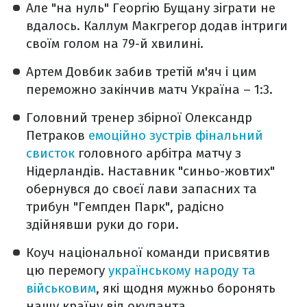
Але "на нуль" Георгію Бущану зіграти не
вдалось. Каллум Макгрегор додав інтриги
своїм голом на 79-й хвилині.
Артем Довбик забив третій м'яч і цим
переможно закінчив матч Україна – 1:3.
Головний тренер збірної Олександр
Петраков
емоційно зустрів фінальний
свисток
головного арбітра матчу з
Нідерландів. Наставник "синьо-жовтих"
обернувся до своєї лави запасних та
трибун "Гемпден Парк", радісно
здійнявши руки до гори.
Коуч національної команди присвятив
цю перемогу
українському народу та
військовим
, які щодня мужньо боронять
нашу країну від окупанта.