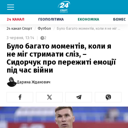
24 КАНАЛ
ГЕОПОЛІТИКА
ЕКОНОМІКА
БІЗНЕС
24 канал Спорт
Футбол
Було багато моментів, коли я не міг стримати сліз, – Сидорчук про пережиті емоції під час війни
3 червня,
13:14
2
Було багато моментів, коли я
не міг стримати сліз, –
Сидорчук про пережиті емоції
під час війни
Дарина Жданович