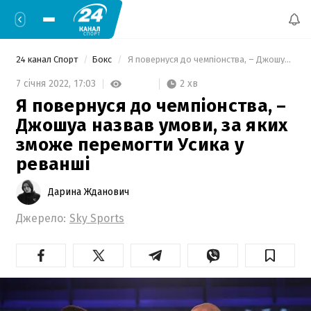
24 канал Спорт
Бокс
 Я повернуся до чемпіонства, – Джошуа назвав умови, за яких зможе перемогти Усика у реванші 
2 хв
7 січня 2022,
17:03
Я повернуся до чемпіонства, –
Джошуа назвав умови, за яких
зможе перемогти Усика у
реванші
Дарина Жданович
Джерело:
Sky Sports