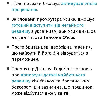
Після поразки Джошуа
активував опцію
про реванш
.
За словами промоутера Усика, Джошуа
готовий відступити від негайного
реваншу
з українцем, аби Усик вийшов
на ринг проти Тайсона Ф'юрі.
Проте британцеві необхідна гарантія,
що майбутній його бій відбудеться з
переможцем.
Промоутер Джошуа Едді Хірн розповів
про
попередні деталі майбутнього
реваншу
між Усиком та британським
боксером. Він зазначив, що поєдинок
може відбутися вже у квітні.