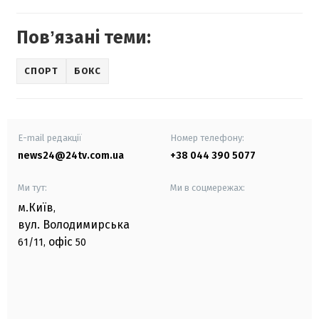
Повʼязані теми:
СПОРТ
БОКС
E-mail редакції
Номер телефону:
news24@24tv.com.ua
+38 044 390 5077
Ми тут:
Ми в соцмережах:
м.Київ
,
вул. Володимирська
офіс
61/11,
50