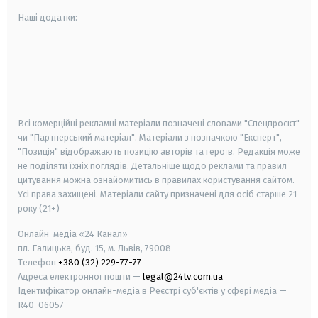
Наші додатки:
android
apple
smart tv
samsung smart tv
Всі комерційні рекламні матеріали позначені словами "Спецпроєкт"
чи "Партнерський матеріал". Матеріали з позначкою "Експерт",
"Позиція" відображають позицію авторів та героїв. Редакція може
не поділяти їхніх поглядів. Детальніше щодо реклами та правил
цитування можна ознайомитись в правилах користування сайтом.
Усі права захищені.
Матеріали сайту призначені для осіб старше
21
року (21+)
Онлайн-медіа «24 Канал»
пл. Галицька, буд. 15, м. Львів, 79008
Телефон
+380 (32) 229-77-77
Адреса електронної пошти —
legal@24tv.com.ua
Ідентифікатор онлайн-медіа в Реєстрі суб'єктів у сфері медіа —
R40-06057