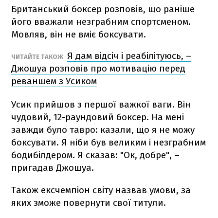
Британський боксер розповів, що раніше
його вважали незграбним спортсменом.
Мовляв, він не вміє боксувати.
Я дам відсіч і реабілітуюсь, –
ЧИТАЙТЕ ТАКОЖ
Джошуа розповів про мотивацію перед
реваншем з Усиком
Усик прийшов з першої важкої ваги. Він
чудовий, 12-раундовий боксер. На мені
завжди було тавро: казали, що я не можу
боксувати. Я ніби був великим і незграбним
бодибілдером. Я сказав: "Ок, добре", –
пригадав Джошуа.
Також ексчемпіон світу назвав умови, за
яких зможе повернути свої титули.