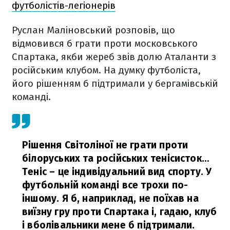
футболістів-легіонерів
Руслан Маліновський розповів, що
відмовився б грати проти московського
Спартака, якби жереб звів долю Аталанти з
російським клубом. На думку футболіста,
його рішенням б підтримали у бергамівській
команді.
Рішення Світоліної не грати проти
білоруських та російських тенісисток…
Теніс – це індивідуальний вид спорту. У
футбольній команді все трохи по-
іншому. Я б, наприклад, не поїхав на
виїзну гру проти Спартака і, гадаю, клуб
і вболівальники мене б підтримали.