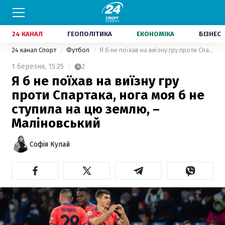
24 КАНАЛ
ГЕОПОЛІТИКА
ЕКОНОМІКА
БІЗНЕС
24 канал Спорт
Футбол
Я б не поїхав на виїзну гру проти Спартака, нога моя б не ступила на цю землю, – Маліновський
1 березня,
15:25
2
Я б не поїхав на виїзну гру
проти Спартака, нога моя б не
ступила на цю землю, –
Маліновський
Софія Кулай