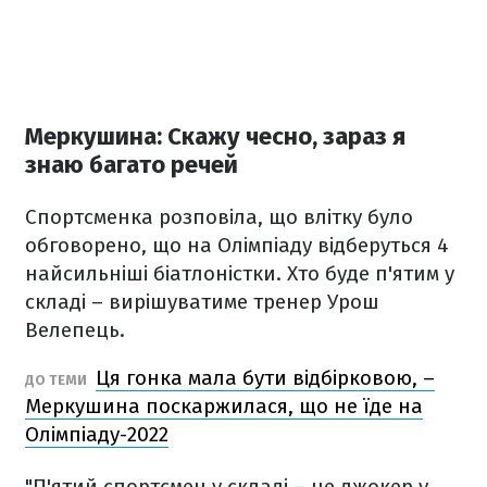
Меркушина: Скажу чесно, зараз я
знаю багато речей
Спортсменка розповіла, що влітку було
обговорено, що на Олімпіаду відберуться 4
найсильніші біатлоністки. Хто буде п'ятим у
складі – вирішуватиме тренер Урош
Велепець.
Ця гонка мала бути відбірковою, –
ДО ТЕМИ
Меркушина поскаржилася, що не їде на
Олімпіаду-2022
"П'ятий спортсмен у складі – це джокер у