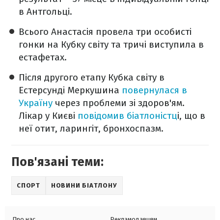
в Антгольці.
Всього Анастасія провела три особисті
гонки на Кубку світу та тричі виступила в
естафетах.
Після другого етапу Кубка світу в
Естерсунді Меркушина
повернулася в
Україну
через проблеми зі здоров'ям.
Лікар у Києві
повідомив біатлоністц
і, що в
неї отит, ларингіт, бронхоспазм.
Пов'язані теми:
СПОРТ
НОВИНИ БІАТЛОНУ
Про нас
Рекламодавцям