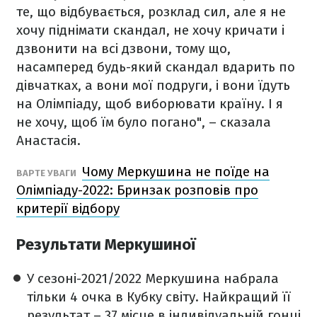
те, що відбувається, розклад сил, але я не
хочу піднімати скандал, не хочу кричати і
дзвонити на всі дзвони, тому що,
насамперед будь-який скандал вдарить по
дівчатках, а вони мої подруги, і вони їдуть
на Олімпіаду, щоб виборювати країну. І я
не хочу, щоб їм було погано", – сказала
Анастасія.
Чому Меркушина не поїде на
ВАРТЕ УВАГИ
Олімпіаду-2022: Бринзак розповів про
критерії відбору
Результати Меркушиної
У сезоні-2021/2022 Меркушина набрала
тільки 4 очка в Кубку світу. Найкращий її
результат – 37 місце в індивідуальній гонці