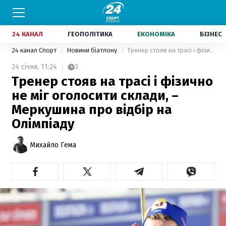
24 КАНАЛ
ГЕОПОЛІТИКА
ЕКОНОМІКА
БІЗНЕС
24 канал Спорт
Новини біатлону
Тренер стояв на трасі і фізично не міг оголосити склади, – Меркушина про відбір на Олімпіаду
24 січня,
11:24
3
Тренер стояв на трасі і фізично
не міг оголосити склади, –
Меркушина про відбір на
Олімпіаду
Михайло Гема