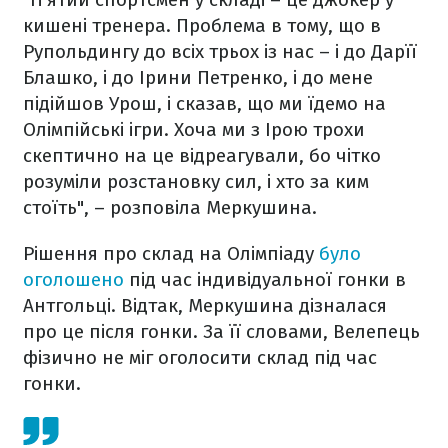
кишені тренера. Проблема в тому, що в
Рупольдингу до всіх трьох із нас – і до Дарїї
Блашко, і до Ірини Петренко, і до мене
підійшов Урош, і сказав, що ми їдемо на
Олімпійські ігри. Хоча ми з Ірою трохи
скептично на це відреагували, бо чітко
розуміли розстановку сил, і хто за ким
стоїть", – розповіла Меркушина.
Рішення про склад на Олімпіаду
було
оголошено
під час індивідуальної гонки в
Антгольці. Відтак, Меркушина дізналася
про це після гонки. За її словами, Велепець
фізично не міг оголосити склад під час
гонки.