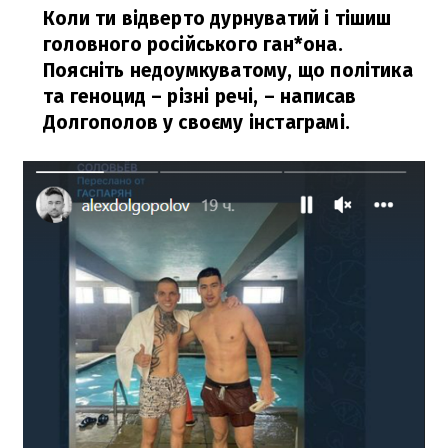
Коли ти відверто дурнуватий і тішиш
головного російського ган*она.
Поясніть недоумкуватому, що політика
та геноцид – різні речі,
– написав
Долгополов у своєму інстаграмі.