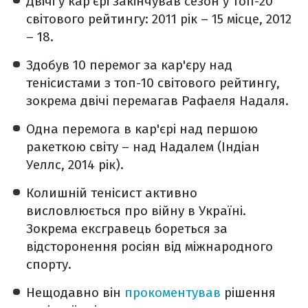
Двічі у кар'єрі закінчував сезон у топ-20
світового рейтингу: 2011 рік – 15 місце, 2012
– 18.
Здобув 10 перемог за кар'єру над
тенісистами з топ-10 світового рейтингу,
зокрема двічі перемагав Рафаеля Надаля.
Одна перемога в кар'єрі над першою
ракеткою світу – над Надалем (Індіан
Уеллс, 2014 рік).
Колишній тенісист активно
висловлюється про війну в Україні.
Зокрема ексгравець бореться за
відсторонення росіян від міжнародного
спорту.
Нещодавно він
прокоментував
рішення