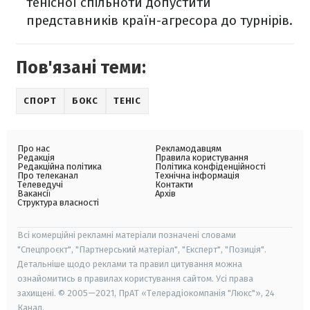
тенісної спільноти допустити
представників країн-агресора до турнірів.
Пов'язані теми:
СПОРТ
БОКС
ТЕНІС
Про нас
Рекламодавцям
Редакція
Правила користування
Редакційна політика
Політика конфіденційності
Про телеканал
Технічна інформація
Телеведучі
Контакти
Вакансії
Архів
Структура власності
Всі комерційні рекламні матеріали позначені словами
"Спецпроєкт", "Партнерський матеріал", "Експерт", "Позиція".
Детальніше щодо реклами та правил цитування можна
ознайомитись в правилах користування сайтом. Усі права
захищені. © 2005—2021, ПрАТ «Телерадіокомпанія "Люкс"», 24
Канал.