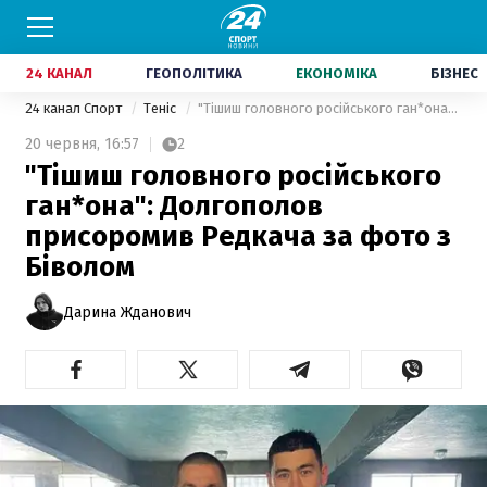
24 КАНАЛ
ГЕОПОЛІТИКА
ЕКОНОМІКА
БІЗНЕС
24 канал Спорт
Теніс
"Тішиш головного російського ган*она": Долгополов присоромив Редкача за фото з Біволом
20 червня,
16:57
2
"Тішиш головного російського
ган*она": Долгополов
присоромив Редкача за фото з
Біволом
Дарина Жданович