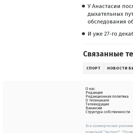
У Анастасии пос
дыхательных пут
обследования о
И уже 27-го дек
Связанные т
СПОРТ
НОВОСТИ Б
О нас
Редакция
Редакционная политика
О телеканале
Телеведущие
Вакансии
Структура собственности
Все коммерческие рекламн
пометкой "Эксперт", "Поз