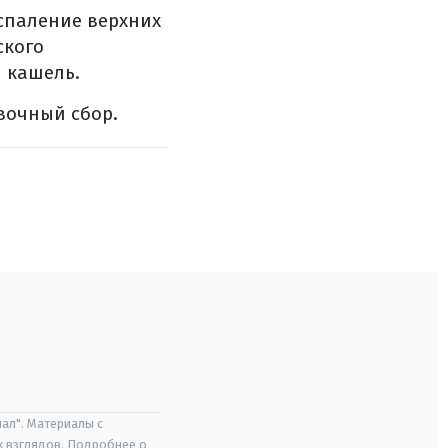
спаление верхних
ского
 кашель.
вочный сбор.
ал". Материалы с
х взглядов. Подробнее о