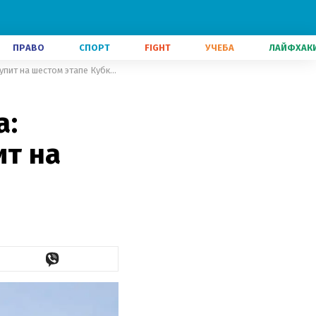
ПРАВО
СПОРТ
FIGHT
УЧЕБА
ЛАЙФХАК
Возвращение основного состава: Велепец рассказал, кто выступит на шестом этапе Кубка мира
а:
ит на