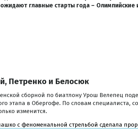
ожидают главные старты года – Олимпийские 
й, Петренко и Белосюк
енской сборной по биатлону Урош Велепец под
го этапа в Обергофе. По словам специалиста, с
олько изменится.
лашко с феноменальной стрельбой сделала прор