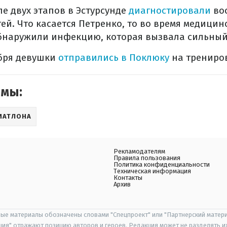
ле двух этапов в Эстурсунде
диагностировали
во
ей. Что касается Петренко, то во время медицин
бнаружили инфекцию, которая вызвала сильный
абря девушки
отправились в Поклюку
на трениро
емы:
ИАТЛОНА
Рекламодателям
Правила пользования
Политика конфиденциальности
Техническая информация
Контакты
Архив
ые материалы обозначены словами "Спецпроект" или "Партнерский матери
иция" отражают позицию авторов и героев. Редакция может не разделять и