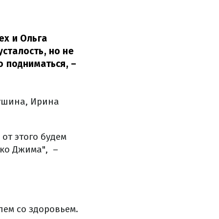
ех и Ольга
сталость, но не
о подниматься,
–
ушина, Ирина
 от этого будем
ько Джима", –
ем со здоровьем.