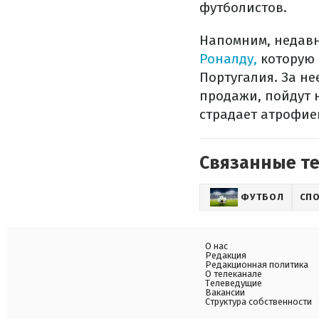
футболистов.
Напомним, недав
Роналду,
которую 
Португалия. За не
продажи, пойдут 
страдает атрофи
Связанные т
ФУТБОЛ
СП
О нас
Редакция
Редакционная политика
О телеканале
Телеведущие
Вакансии
Структура собственности