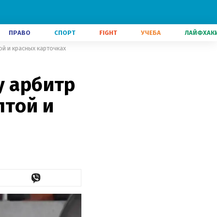
ПРАВО
СПОРТ
FIGHT
УЧЕБА
ЛАЙФХАК
ой и красных карточках
у арбитр
лтой и