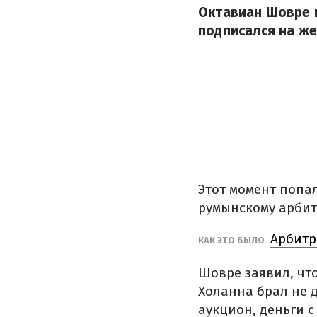
Октавиан Шовре 
подписался на же
Этот момент попал
румынскому арбит
Арбитр
КАК ЭТО БЫЛО
Шовре заявил, что
Холанна брал не 
аукцион, деньги с