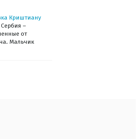
зка Криштиану
 Сербия –
ченные от
ча. Мальчик