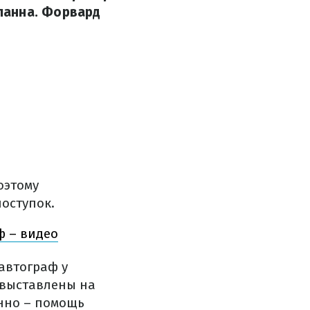
ланна. Форвард
оэтому
оступок.
ф – видео
 автограф у
 выставлены на
енно – помощь