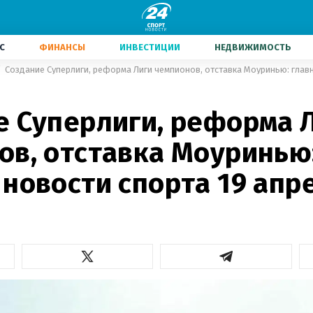
С
ФИНАНСЫ
ИНВЕСТИЦИИ
НЕДВИЖИМОСТЬ
е Суперлиги, реформа 
ов, отставка Моуринью
новости спорта 19 апр