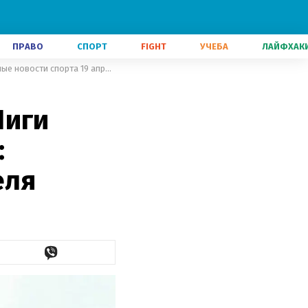
ПРАВО
СПОРТ
FIGHT
УЧЕБА
ЛАЙФХАК
Создание Суперлиги, реформа Лиги чемпионов, отставка Моуринью: главные новости спорта 19 апреля
Лиги
:
еля