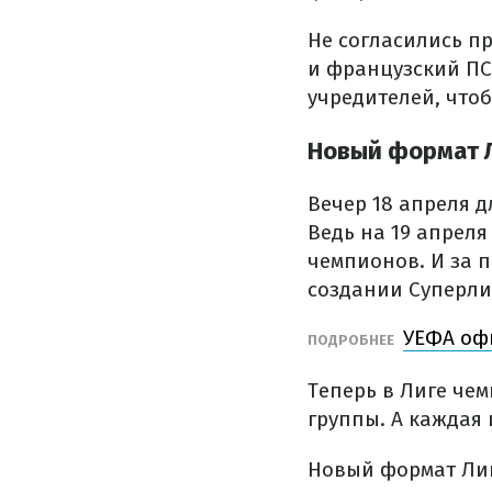
Не согласились п
и французский ПС
учредителей, чтоб
Новый формат 
Вечер 18 апреля 
Ведь на 19 апрел
чемпионов. И за 
создании Суперли
УЕФА оф
ПОДРОБНЕЕ
Теперь в Лиге чем
группы. А каждая 
Новый формат Лиг