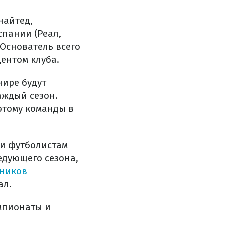
найтед,
спании (Реал,
 Основатель всего
дентом клуба.
нире будут
аждый сезон.
этому команды в
 и футболистам
едующего сезона,
тников
ал.
мпионаты и