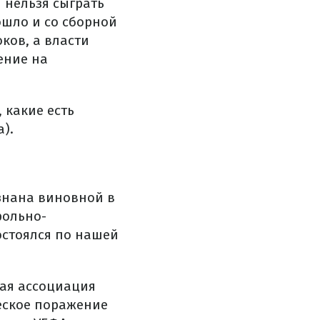
 нельзя сыграть
ошло и со сборной
ков, а власти
ение на
 какие есть
).
знана виновной в
рольно-
остоялся по нашей
кая ассоциация
еское поражение