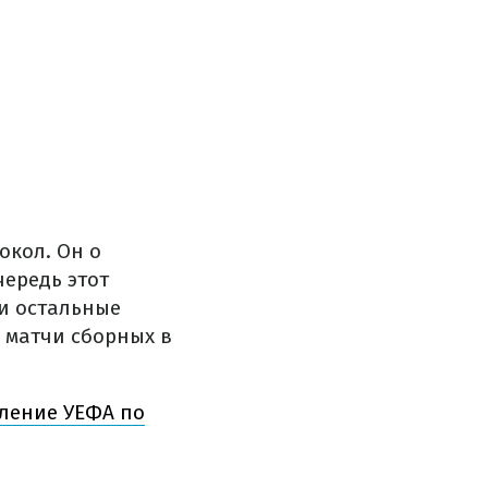
окол. Он о
ередь этот
и остальные
и матчи сборных в
вление УЕФА по