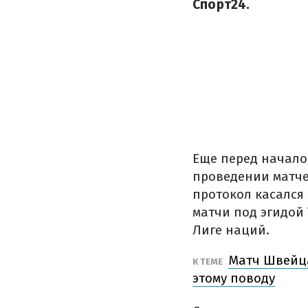
Спорт24.
Еще перед начало
проведении матче
протокол касался
матчи под эгидой 
Лиге наций.
Матч Швейца
К ТЕМЕ
этому поводу