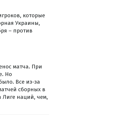
игроков, которые
борная Украины,
бря – против
енос матча. При
е. Но
ыло. Все из-за
 матчей сборных в
в Лиге наций, чем,