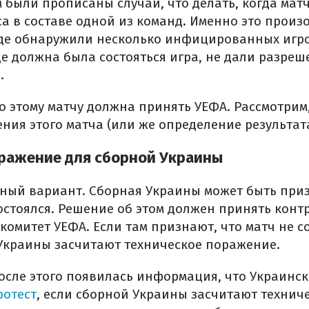
 были прописаны случаи, что делать, когда матч
а в составе одной из команд. Именно это произ
де обнаружили несколько инфицированных игро
де должна была состояться игра, не дали разреш
.
 этому матчу должна принять УЕФА. Рассмотрим,
ния этого матча (или же определение результата
ражение для сборной Украины
ный вариант. Сборная Украины может быть при
состоялся. Решение об этом должен принять конт
омитет УЕФА. Если там признают, что матч не с
 Украины засчитают техническое поражение.
осле этого появилась информация, что Украинс
ротест
, если сборной Украины засчитают технич