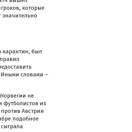
матч вышел
гроков, которые
ет значительно
а карантин, был
 правил
редоставить
 Иными словами –
 Норвегии не
и футболистов из
ч против Австрии
тябре подобное
 сыграла