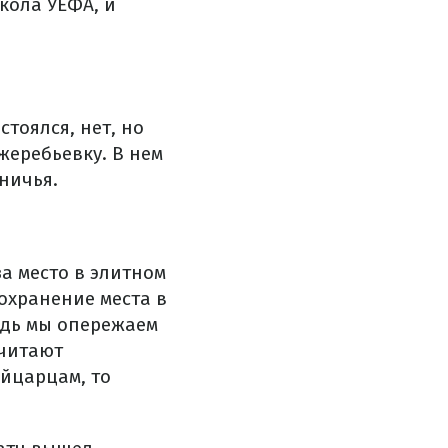
кола УЕФА, и
стоялся, нет, но
жеребьевку. В нем
ничья.
а место в элитном
охранение места в
едь мы опережаем
считают
йцарцам, то