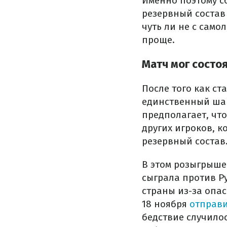
Именно поэтому с
резервный состав
чуть ли не с само
проще.
Матч мог состо
После того как ст
единственный шанс
предполагает, чт
других игроков, 
резервный состав
В этом розыгрыше
сыграла против Р
страны из-за опас
18 ноября
отправ
бедствие случило