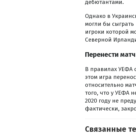
дебютантами.
Однако в Украинск
могли бы сыграть 
игроки которой мо
Северной Ирланд
Перенести матч
В правилах УЕФА 
этом игра перенос
относительно мат
того, что у УЕФА 
2020 году не пред
фактически, закр
Связанные т