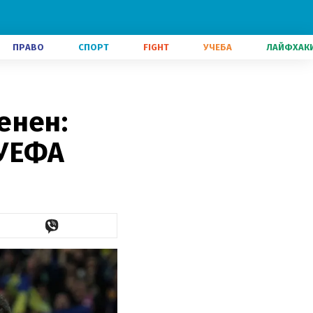
ПРАВО
СПОРТ
FIGHT
УЧЕБА
ЛАЙФХАК
енен:
 УЕФА