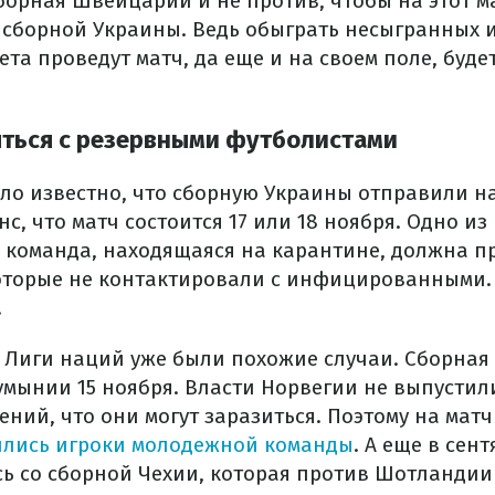
борная Швейцарии и не против, чтобы на этот 
 сборной Украины. Ведь обыграть несыгранных и
лета проведут матч, да еще и на своем поле, буд
яться с резервными футболистами
ало известно, что сборную Украины отправили н
, что матч состоится 17 или 18 ноября. Одно из
о команда, находящаяся на карантине, должна п
которые не контактировали с инфицированными.
.
 Лиги наций уже были похожие случаи. Сборная
умынии 15 ноября. Власти Норвегии не выпустил
ений, что они могут заразиться. Поэтому на мат
ились игроки молодежной команды
. А еще в сен
сь со сборной Чехии, которая против Шотландии