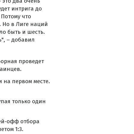
 это два очень
удет интрига до
 Потому что
. Но в Лиге наций
ло быть и шесть.
", – добавил
борная проведет
раинцев.
 на первом месте.
упая только один
ей-офф отбора
етом 1:3.