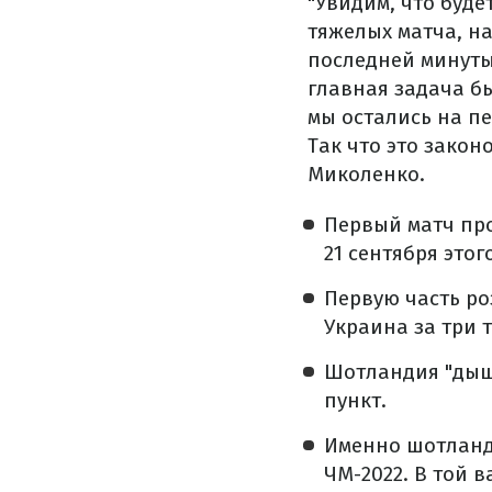
"Увидим, что буде
тяжелых матча, на
последней минуты
главная задача б
мы остались на пе
Так что это закон
Миколенко.
Первый матч пр
21 сентября это
Первую часть ро
Украина за три 
Шотландия "дыши
пункт.
Именно шотланд
ЧМ-2022. В той 