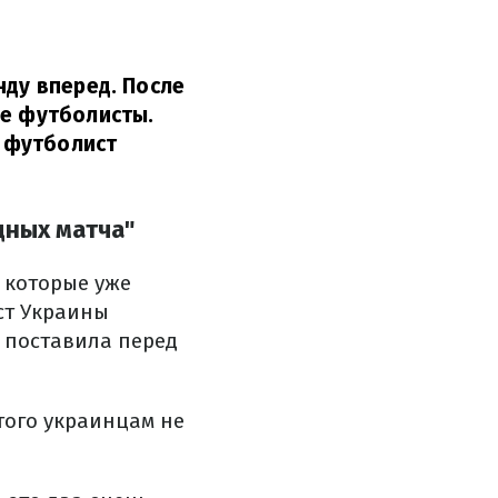
нду вперед. После
ые футболисты.
 футболист
дных матча"
 которые уже
ист Украины
й поставила перед
того украинцам не