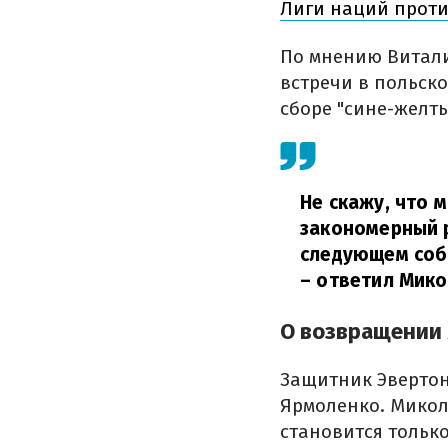
Лиги наций прот
По мнению Витал
встречи в польск
сборе "сине-желт
Не скажу, что м
закономерный р
следующем собр
– ответил Мико
О возвращении
Защитник Эвертон
Ярмоленко. Микол
становится только