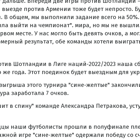
т дальше. Впереди две игры против Шотландии –
 выезде против Армении тоже будет непросто. Б
. В общем, мы выполнили задание всего на 50%.
ыла выйти на чемпионат". мира, но мы не вышли
рвом месте. У нас могло быть девять очков, а мог
омерный результат, обе команды хотели выиграть
отив Шотландии в Лиге наций-2022/2023 наша с
го же года. Этот поединок будет выездным для ук
зыгрыша этого турнира "сине-желтые" закончили
тура заработала 7 очков.
т в спину" команде Александра Петракова, уст
цы наши футболисты прошли в полуфинале пл
важной игре "сине-желтые" одержали победу со сч