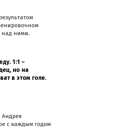
результатом
тренировочном
 над ними.
ду. 1:1 –
дец, но на
ат в этом голе.
 Андрея
ое с каждым годом