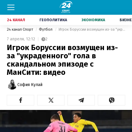
24 КАНАЛ
ГЕОПОЛИТИКА
ЭКОНОМИКА
БИЗНЕ
24 канал Спорт
Футбол
Игрок Боруссии возмущен из-за "украденного" гола в скандальном эпизоде с МанСити: видео
7 апреля,
12:12
2
Игрок Боруссии возмущен из-
за "украденного" гола в
скандальном эпизоде с
МанСити: видео
София Кулай