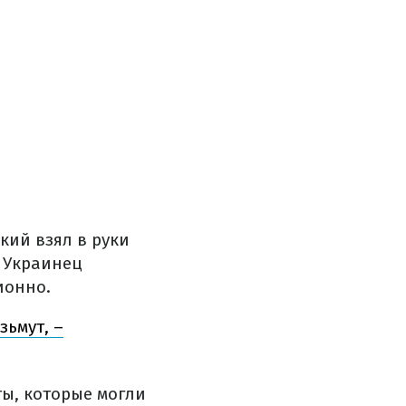
ий взял в руки
. Украинец
ионно.
зьмут, –
ы, которые могли