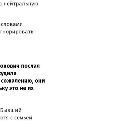
на нейтральную
 словами
игнорировать
жокович послал
судили
к сожалению, они
ку это не их
. Бывший
отя с семьей