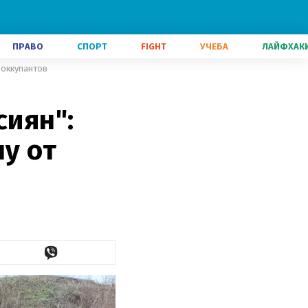
ПРАВО
СПОРТ
FIGHT
УЧЕБА
ЛАЙФХАК
 оккупантов
сиян":
у от