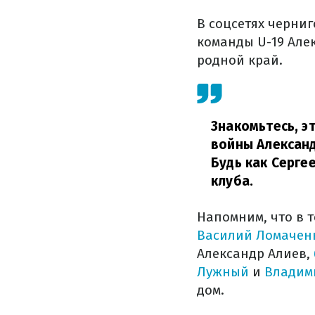
В соцсетях черни
команды U-19 Але
родной край.
Знакомьтесь, э
войны Александ
Будь как Сергее
клуба.
Напомним, что в 
Василий Ломачен
Александр Алиев,
Лужный
и
Владим
дом.