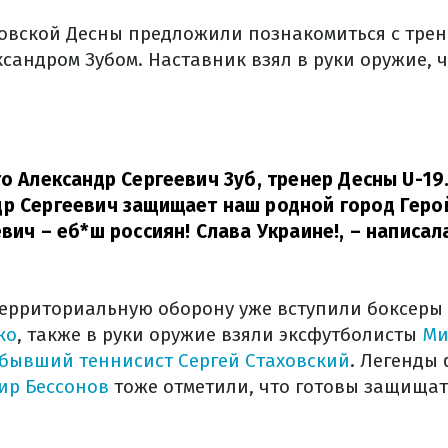
говской Десны предложили познакомиться с тре
ксандром Зубом. Наставник взял в руки оружие,
то Александр Сергеевич Зуб, тренер Десны U-19
р Сергеевич защищает наш родной город Герой
вич – еб*ш россиян! Слава Украине!,
– написал
территориальную оборону уже вступили боксеры
ко
, также в руки оружие взяли эксфутболисты
Ми
бывший теннисист Сергей Стаховский
. Легенды
ир Бессонов
тоже отметили, что готовы защищат