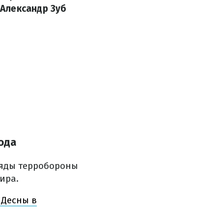
Александр Зуб
ода
ряды терробороны
ира.
 Десны в