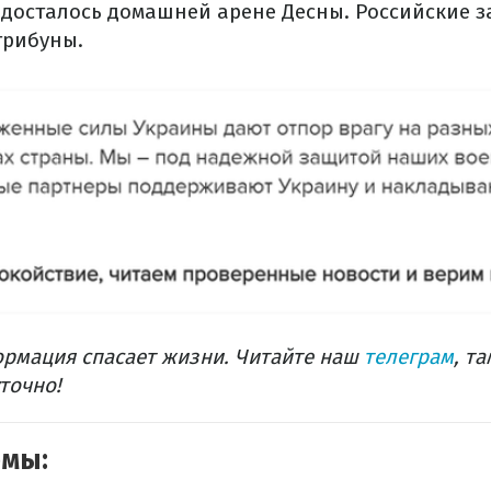
а досталось домашней арене Десны. Российские 
трибуны.
рмация спасает жизни. Читайте наш
телеграм
, т
точно!
емы: