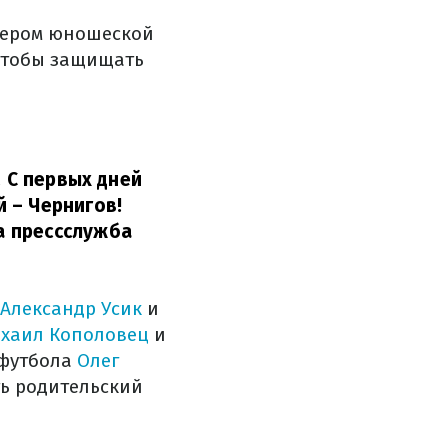
нером юношеской
 чтобы защищать
. С первых дней
 – Чернигов!
а прессслужба
Александр Усик
и
хаил Кополовец
и
 футбола
Олег
ь родительский