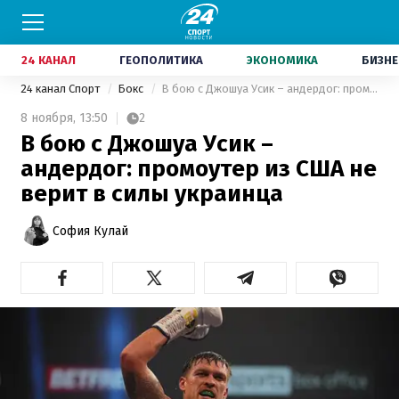
24 КАНАЛ
ГЕОПОЛИТИКА
ЭКОНОМИКА
БИЗНЕ
24 канал Спорт
Бокс
В бою с Джошуа Усик – андердог: промоутер из США не верит в силы украинца
8 ноября,
13:50
2
В бою с Джошуа Усик –
андердог: промоутер из США не
верит в силы украинца
София Кулай