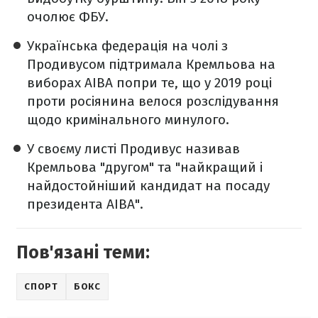
очолює ФБУ.
Українська федерація на чолі з
Продивусом підтримала Кремльова на
виборах AIBA попри те, що у 2019 році
проти росіянина велося розслідування
щодо кримінального минулого.
У своєму листі Продивус називав
Кремльова "другом" та "найкращий і
найдостойніший кандидат на посаду
президента AIBA".
Пов'язані теми:
СПОРТ
БОКС