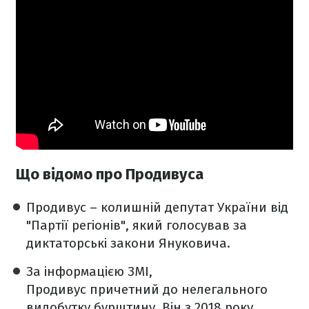
Що відомо про Продивуса
Продивус – колишній депутат України від
"Партії регіонів", який голосував за
диктаторські закони Януковича.
За інформацією ЗМІ,
Продивус причетний до нелегального
видобутку бурштину. Він з 2018 року