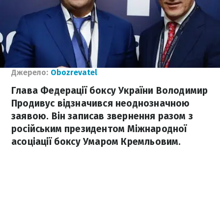
Джерело:
Obozrevatel
Глава Федерації боксу України Володимир
Продивус відзначився неоднозначною
заявою. Він записав звернення разом з
російським президентом Міжнародної
асоціації боксу Умаром Кремльовим.