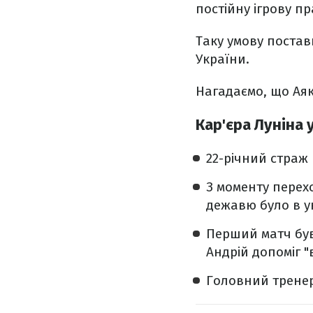
постійну ігрову п
Таку умову постави
України.
Нагадаємо, що Аяк
Кар'єра Луніна 
22-річний страж 
З моменту перехо
дежавю було в у
Перший матч був 
Андрій допоміг 
Головний трене