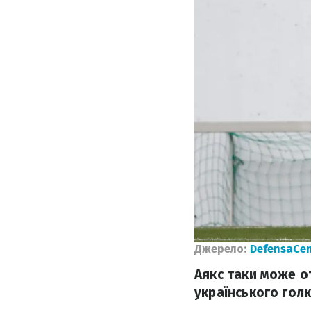
Джерело:
DefensaCen
Аякс таки може о
українського голк