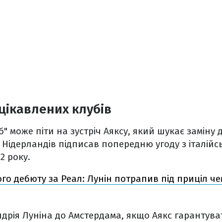
цікавлених клубів
б" може піти на зустріч Аяксу, який шукає заміну
 Нідерландів підписав попередню угоду з італійс
2 року.
ого дебюту за Реал: Лунін потрапив під приціл ч
ндрія Луніна до Амстердама, якщо Аякс гарантув