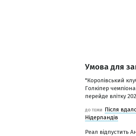
Умова для за
"Королівський клу
Голкіпер чемпіона
перейде влітку 202
Після вдал
ДО ТЕМИ
Нідерландів
Реал відпустить А