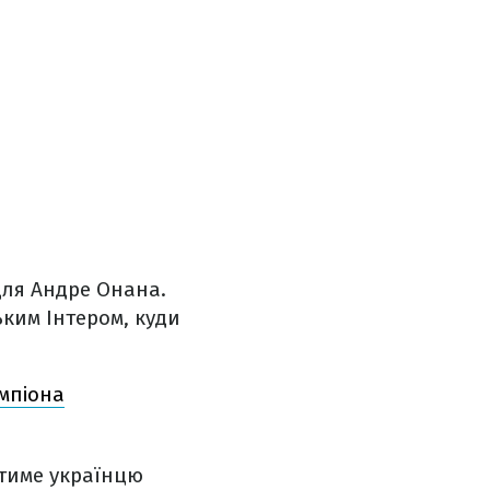
 для Андре Онана.
ьким Інтером, куди
емпіона
атиме українцю