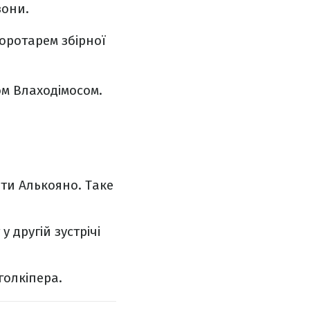
зони.
воротарем збірної
ом Влаходімосом.
оти Алькояно. Таке
 другій зустрічі
голкіпера.