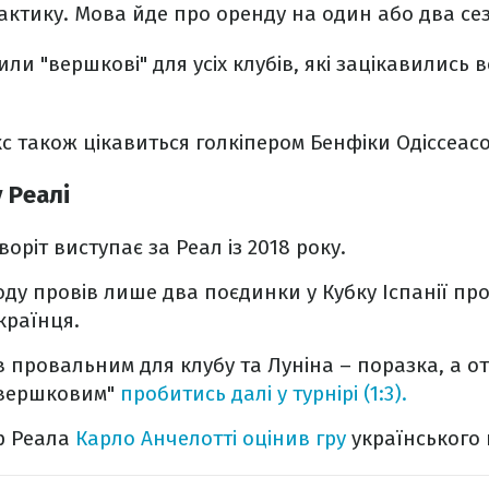
рактику. Мова йде про оренду на один або два се
ли "вершкові" для усіх клубів, які зацікавились 
с також цікавиться голкіпером Бенфіки Одіссеас
у Реалі
воріт виступає за Реал із 2018 року.
ду провів лише два поєдинки у Кубку Іспанії пр
країнця.
провальним для клубу та Луніна – поразка, а от у
"вершковим"
пробитись далі у турнірі (1:3).
р Реала
Карло Анчелотті оцінив гру
українського 