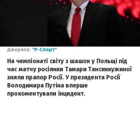
Джерело:
"Р-Спорт"
На чемпіонаті світу з шашок у Польщі під
час матчу росіянки Тамари Тансиккужиної
зняли прапор Росії. У президента Росії
Володимира Путіна вперше
прокоментували інцидент.