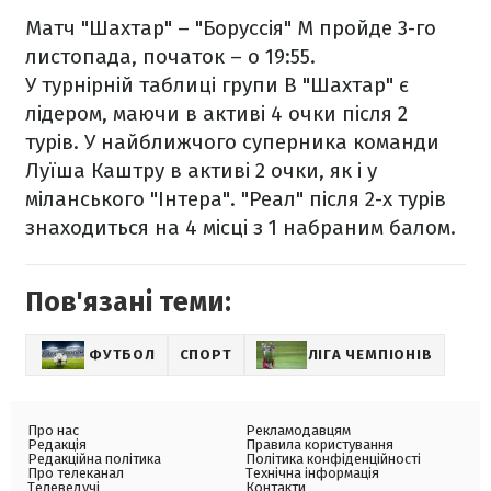
Матч "Шахтар" – "Боруссія" М пройде 3-го
листопада, початок – о 19:55.
У турнірній таблиці групи B "Шахтар" є
лідером, маючи в активі 4 очки після 2
турів. У найближчого суперника команди
Луїша Каштру в активі 2 очки, як і у
міланського "Інтера". "Реал" після 2-х турів
знаходиться на 4 місці з 1 набраним балом.
Пов'язані теми:
ФУТБОЛ
СПОРТ
ЛІГА ЧЕМПІОНІВ
Про нас
Рекламодавцям
Редакція
Правила користування
Редакційна політика
Політика конфіденційності
Про телеканал
Технічна інформація
Телеведучі
Контакти