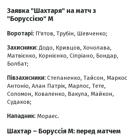
Заявка "Шахтаря" на матч з
"Боруссією" М
Воротарі:
П'ятов, Трубін, Шевченко;
Захисники:
Додо, Кривцов, Хочолава,
Матвієнко, Корнієнко, Сіпріано, Бондар,
Болбат;
Півзахисники:
Степаненко, Тайсон, Маркос
Антоніо, Алан Патрік, Марлос, Тете,
Соломон, Коваленко, Вакула, Майкон,
Судаков;
Нападник:
Мораес.
Шахтар – Боруссія М: перед матчем