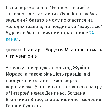
Після перемоги над "Реалом" і нічиєї з
"Інтером", де наставник Луїш Каштру був
змушений багато в чому покластися на
молодих гравців, на поєдинок з "Боруссією"
буде вже більш звичний склад, пише
24
канал
.
Шахтар – Боруссія М: анонс на матч
ДО СЛОВА
Ліги чемпіонів
У заявку повернувся форвард
Жуніор
Мораес
, а також більшість гравців, які
пропускали останні тижні через
коронавірус. У порівнянні із заявкою на гру
з "Інтером" немає Дентіньо, Богдана
В'юнника і Вітао, але залишилися молодий
Георгій Судаков.