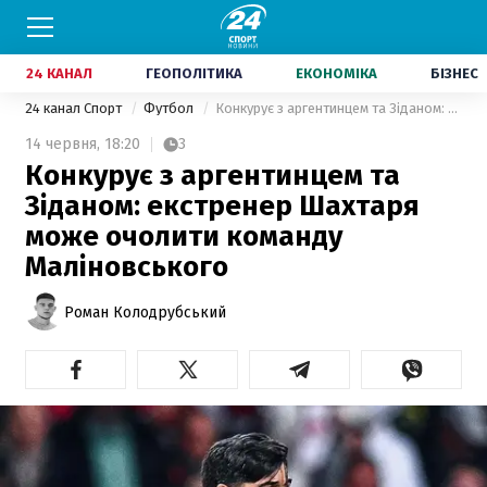
24 КАНАЛ
ГЕОПОЛІТИКА
ЕКОНОМІКА
БІЗНЕС
24 канал Спорт
Футбол
Конкурує з аргентинцем та Зіданом: екстренер Шахтаря може очолити команду Маліновського
14 червня,
18:20
3
Конкурує з аргентинцем та
Зіданом: екстренер Шахтаря
може очолити команду
Маліновського
Роман Колодрубський