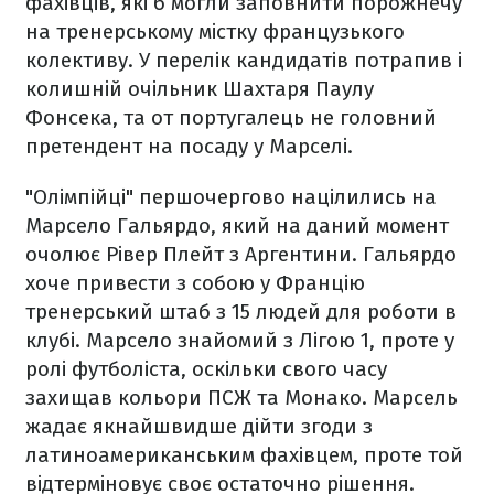
фахівців, які б могли заповнити порожнечу
на тренерському містку французького
колективу. У перелік кандидатів потрапив і
колишній очільник Шахтаря Паулу
Фонсека, та от португалець не головний
претендент на посаду у Марселі.
"Олімпійці" першочергово націлились на
Марсело Гальярдо, який на даний момент
очолює Рівер Плейт з Аргентини. Гальярдо
хоче привести з собою у Францію
тренерський штаб з 15 людей для роботи в
клубі. Марсело знайомий з Лігою 1, проте у
ролі футболіста, оскільки свого часу
захищав кольори ПСЖ та Монако. Марсель
жадає якнайшвидше дійти згоди з
латиноамериканським фахівцем, проте той
відтерміновує своє остаточно рішення.