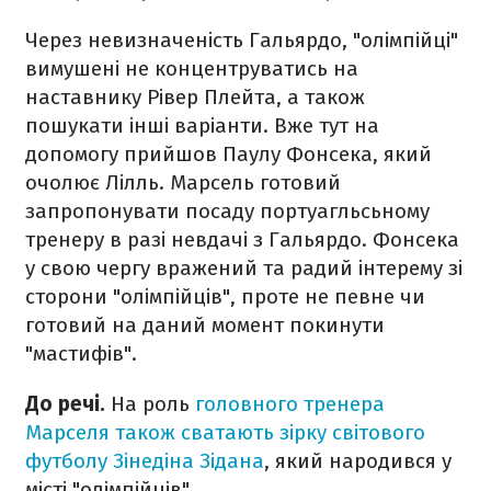
Через невизначеність Гальярдо, "олімпійці"
вимушені не концентруватись на
наставнику Рівер Плейта, а також
пошукати інші варіанти. Вже тут на
допомогу прийшов Паулу Фонсека, який
очолює Лілль. Марсель готовий
запропонувати посаду портуагльсьному
тренеру в разі невдачі з Гальярдо. Фонсека
у свою чергу вражений та радий інтерему зі
сторони "олімпійців", проте не певне чи
готовий на даний момент покинути
"мастифів".
До речі.
На роль
головного тренера
Марселя також сватають зірку світового
футболу Зінедіна Зідана
, який народився у
місті "олімпійців".