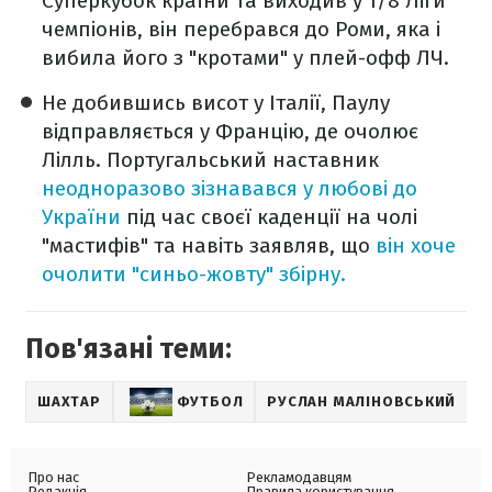
Суперкубок країни та виходив у 1/8 Ліги
чемпіонів, він перебрався до Роми, яка і
вибила його з "кротами" у плей-офф ЛЧ.
Не добившись висот у Італії, Паулу
відправляється у Францію, де очолює
Лілль. Португальський наставник
неодноразово зізнавався у любові до
України
під час своєї каденції на чолі
"мастифів" та навіть заявляв, що
він хоче
очолити "синьо-жовту" збірну.
Пов'язані теми:
ШАХТАР
ФУТБОЛ
РУСЛАН МАЛІНОВСЬКИЙ
Ф
Про нас
Рекламодавцям
Редакція
Правила користування