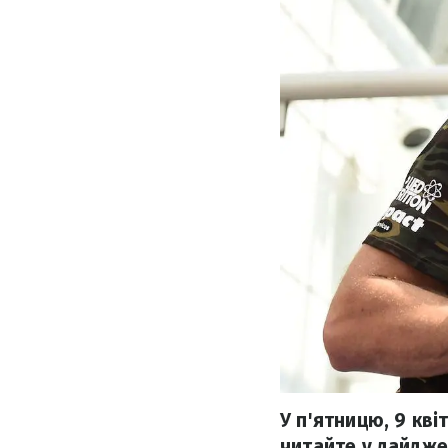
У п'ятницю, 9 кві
читайте у дайдже