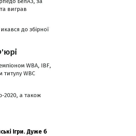
рпедо БелАЗ, за
 та виграв
ликався до збірної
'юрі
емпіоном WBA, IBF,
ем титулу WBC
о-2020, а також
ські Ігри. Дуже б