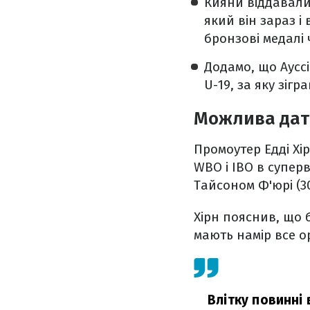
Кияни віддавали
який він зараз і 
бронзові медалі 
Додамо, що Ауссі
U-19, за яку зігра
Можлива дат
Промоутер Едді Хі
WBO і IBO в суперв
Тайсоном Ф'юрі (30
Хірн пояснив, що б
мають намір все о
Влітку повинні 