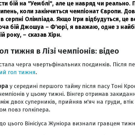
ти бій на "Уемблі", але це навряд чи реально.
липень, коли закінчиться чемпіонат Європи. До
в серпні Олімпіада. Якщо Ігри відбудуться, це в
оча бій Джошуа – Ф'юрі, я вважаю, одне з най
ій року,
– сказав Хірн.
л тижня в Лізі чемпіонів: відео
настала черга чвертьфінальних поєдинків. Після п
й гол тижня
.
ора
у середині першого тайму після пасу Тоні Кр
емпіонів у цьому тижні. Вінгер отримав закидання
іж двох суперників, прийняв м'яч на груди, втік 
м повз голкіпера.
до цього Вінісіуса Жуніора визнали гравцем тижня