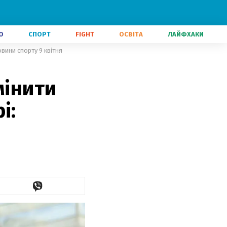
О
СПОРТ
FIGHT
ОСВІТА
ЛАЙФХАКИ
овини спорту 9 квітня
мінити
і: