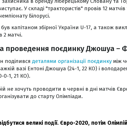
 захисника в оренду ліберецькому Словану та То
виступає. У складі "трактористів" провів 12 матчів
чемпіонату Білорусі.
 був капітаном збірної України U-17, а також вик
в 2 матчі.
а проведення поєдинку Джошуа – Ф
рн поділився
деталями організації поєдинку
між ч
ажкій вазі Ентоні Джошуа (24-1, 22 КО) і володар
-0-1, 21 КО).
ій не хочуть проводити в червні в дні матчів Євр
рганізувати до старту Олімпіади.
відбутися великі події. Євро-2020, потім Олімпій