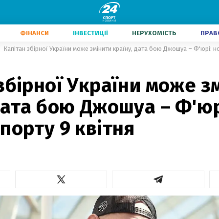
ФІНАНСИ
ІНВЕСТИЦІЇ
НЕРУХОМІСТЬ
ПРАВ
Капітан збірної України може змінити країну, дата бою Джошуа – Ф'юрі: н
збірної України може з
дата бою Джошуа – Ф'юр
порту 9 квітня