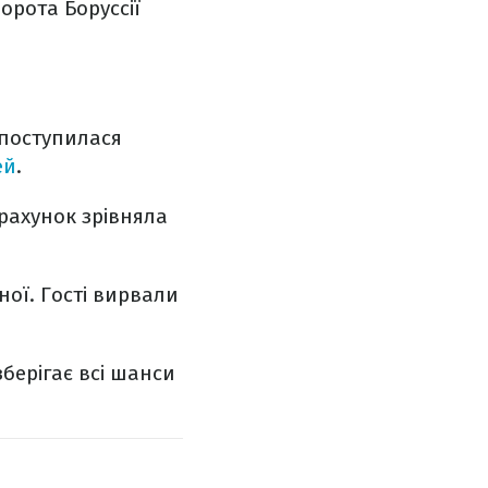
орота Боруссії
 поступилася
ей
.
 рахунок зрівняла
ної. Гості вирвали
зберігає всі шанси