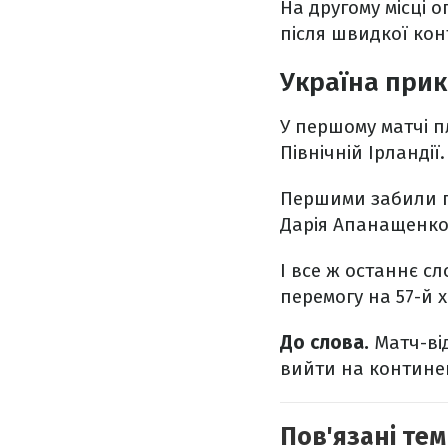
На другому місці о
після швидкої кон
Україна прик
У першому матчі п
Північній Ірланді
Першими забили пі
Дарія Апанащенко
І все ж останнє с
перемогу на 57-й 
До слова.
Матч-від
вийти на континен
Пов'язані тем