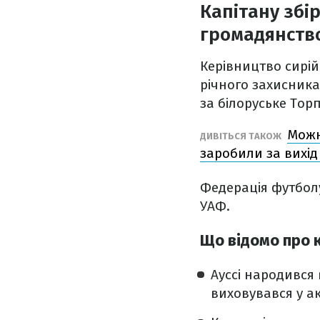
Капітану збі
громадянств
Керівництво сирійс
річного захисника
за білоруське Тор
Можн
ДИВІТЬСЯ ТАКОЖ
заробили за вихід
Федерація футбол
УАФ.
Що відомо про к
Ауссі народився 
виховувався у ак