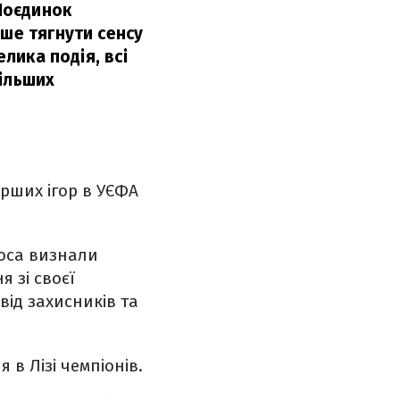
 Поєдинок
вше тягнути сенсу
елика подія, всі
більших
ерших ігор в УЄФА
ооса визнали
 зі своєї
від захисників та
 в Лізі чемпіонів.