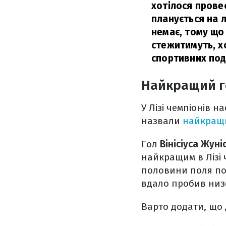
хотілося провес
планується на 
немає, тому що 
стежитимуть, х
спортивних под
Найкращий го
У Лізі чемпіонів 
назвали
найкращи
Гол
Вінісіуса Жуні
найкращим в Лізі ч
половини поля пом
вдало пробив низо
Варто додати, що 