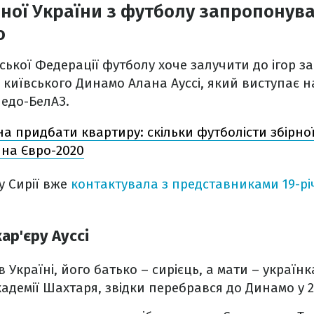
рної України з футболу запропонув
о
ької Федерації футболу хоче залучити до ігор за 
 київського Динамо Алана Ауссі, який виступає 
педо-БелАЗ.
а придбати квартиру: скільки футболісти збірно
 на Євро-2020
у Сирії вже
контактувала з представниками 19-рі
ар'єру Ауссі
в Україні, його батько – сирієць, а мати – україн
адемії Шахтаря, звідки перебрався до Динамо у 2