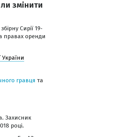
али змінити
збірну Сирії 19-
на правах оренди
ї України
чного гравця
та
ка. Захисник
018 році.