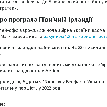
пинився гол Кевіна Де Брюйне, який він забив у в
тратаки.
ро програла Північній Ірландії
лей-офф Євро-2022 жіноча збірна України вдома
ї. Матч завершився з
рахунком 1:2 на користь гост
внічні ірландки на 5-й хвилині. На 22-й хвилині
.
лово залишилося за суперницями української збір
хвилині завдяки голу Мегілл.
повідь відбудеться 13 квітня у Белфасті. Україна 
тальну першість у 2022 році.
и: