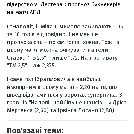
лідерство у "Лестера": прогноз букмекерів
на матч АПЛ
І "Наполі", і "Мілан" чимало забивають – 15
та 16 голів відповідно. І не менше
пропускають – по сім голів кожна. Тож і в
цьому матчі можна очікувати на голи.
Ставка "ТБ 2,5" – лише 1,72. На противагу
"ТМ 2,5" – аж 2,375.
І саме гол Ібрагімовича є найбільш
ймовірним в цьому матчі – 2,20 на те, що
швед відзначиться у воротах суперника. З
гравців "Наполі" найбільше шансів – у Дріса
Мертенса (2,60) та Ірвінга Лосано (2,80).
Пов'язані теми: