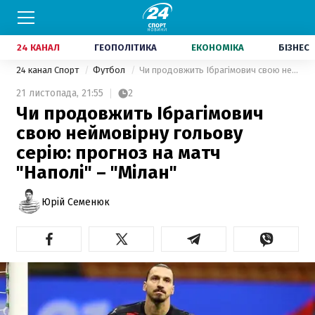
24 КАНАЛ
ГЕОПОЛІТИКА
ЕКОНОМІКА
БІЗНЕС
24 канал Спорт
Футбол
Чи продовжить Ібрагімович свою неймовірну гольову серію: прогноз на матч "Наполі" – "Мілан"
21 листопада,
21:55
2
Чи продовжить Ібрагімович
свою неймовірну гольову
серію: прогноз на матч
"Наполі" – "Мілан"
Юрій Семенюк