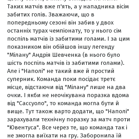
Таких матчів вже п'ять, а у нападника вісім
забитих голів. Зважаючи, що в
попередньому сезоні він забив у двох
останніх турах чемпіонату, то у нього сім
поспіль матчів із забитими голами. І за цим
показником він обійшов іншу легенду
"Мілану" Андрія Шевченка (в нього було
шість поспіль матчів із забитими голами).
Але і "Наполі" не такий вже й простий
суперник. Команда поки посідає третє
місце, відстаючи від "Мілану" лише на два
очки. І якби не неочікувана поразка вдома
від "Сассуоло", то команда могла бути й
вище. Тут також варто додати, що "Наполі"
зарахували технічну поразку за матч проти
"Ювентуса". Все через те, що команда так і
не змогла виїхати на гру. Заборонила їй