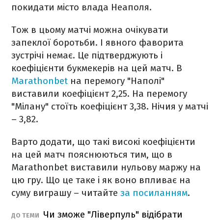
покидати місто влада Неаполя.
Тож в цьому матчі можна очікувати
запеклої боротьби. І явного фаворита
зустрічі немає. Це підтверджують і
коефіцієнти букмекерів на цей матч. В
Marathonbet
на перемогу "Наполі"
виставили коефіцієнт 2,25. На перемогу
"Мілану" стоїть коефіцієнт 3,38. Нічия у матчі
– 3,82.
Варто додати, що такі високі коефіцієнти
на цей матч пояснюються тим, що в
Marathonbet виставили нульову маржу на
цю гру. Що це таке і як воно впливає на
суму виграшу – читайте
за посиланням
.
Чи зможе "Ліверпуль" відібрати
ДО ТЕМИ