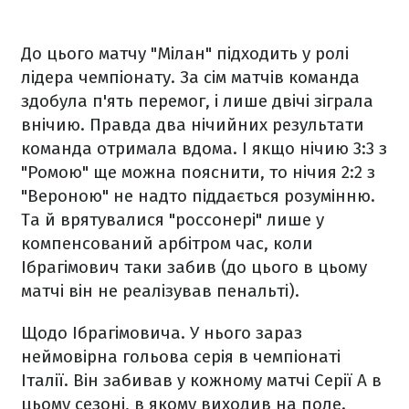
До цього матчу "Мілан" підходить у ролі
лідера чемпіонату. За сім матчів команда
здобула п'ять перемог, і лише двічі зіграла
внічию. Правда два нічийних результати
команда отримала вдома. І якщо нічию 3:3 з
"Ромою" ще можна пояснити, то нічия 2:2 з
"Вероною" не надто піддається розумінню.
Та й врятувалися "россонері" лише у
компенсований арбітром час, коли
Ібрагімович таки забив (до цього в цьому
матчі він не реалізував пенальті).
Щодо Ібрагімовича. У нього зараз
неймовірна гольова серія в чемпіонаті
Італії. Він забивав у кожному матчі Серії A в
цьому сезоні, в якому виходив на поле.