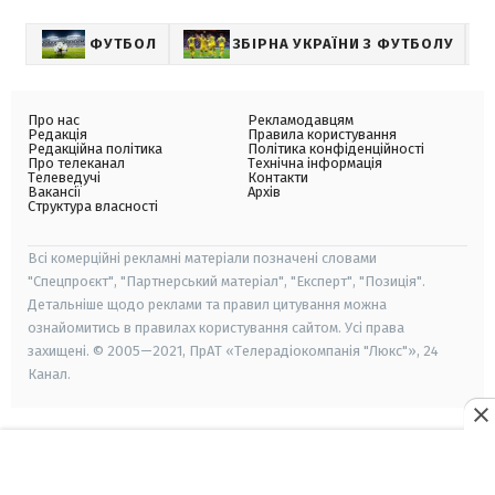
ФУТБОЛ
ЗБІРНА УКРАЇНИ З ФУТБОЛУ
С
Про нас
Рекламодавцям
Редакція
Правила користування
Редакційна політика
Політика конфіденційності
Про телеканал
Технічна інформація
Телеведучі
Контакти
Вакансії
Архів
Структура власності
Всі комерційні рекламні матеріали позначені словами
"Спецпроєкт", "Партнерський матеріал", "Експерт", "Позиція".
Детальніше щодо реклами та правил цитування можна
ознайомитись в правилах користування сайтом. Усі права
захищені. © 2005—2021, ПрАТ «Телерадіокомпанія "Люкс"», 24
Канал.