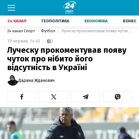
24 КАНАЛ
ГЕОПОЛІТИКА
ЕКОНОМІКА
БІЗНЕС
24 канал Спорт
Футбол
Луческу прокоментував появу чуток про нібито його відсутність в Україні
19 червня,
14:45
2
Луческу прокоментував появу
чуток про нібито його
відсутність в Україні
Дарина Жданович