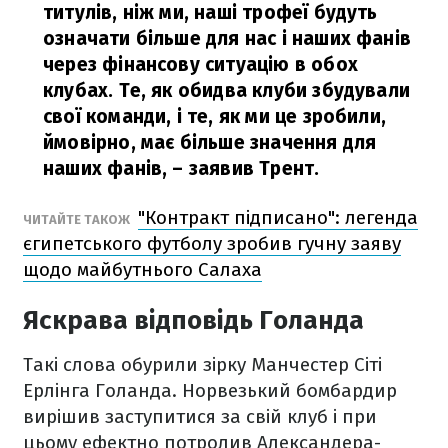
титулів, ніж ми, наші трофеї будуть
означати більше для нас і наших фанів
через фінансову ситуацію в обох
клубах. Те, як обидва клуби збудували
свої команди, і те, як ми це зробили,
ймовірно, має більше значення для
наших фанів,
– заявив Трент.
"Контракт підписано": легенда
ЧИТАЙТЕ ТАКОЖ
єгипетського футболу зробив гучну заяву
щодо майбутнього Салаха
Яскрава відповідь Голанда
Такі слова обурили зірку Манчестер Сіті
Ерлінга Голанда. Норвезький бомбардир
вирішив заступитися за свій клуб і при
цьому ефектно потролив Александера-