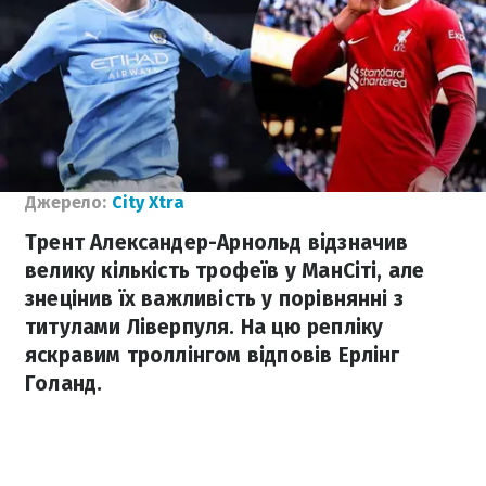
Джерело:
City Xtra
Трент Александер-Арнольд відзначив
велику кількість трофеїв у МанСіті, але
знецінив їх важливість у порівнянні з
титулами Ліверпуля. На цю репліку
яскравим троллінгом відповів Ерлінг
Голанд.