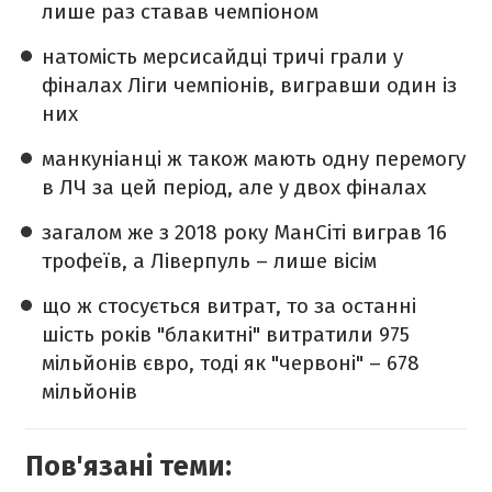
лише раз ставав чемпіоном
натомість мерсисайдці тричі грали у
фіналах Ліги чемпіонів, вигравши один із
них
манкуніанці ж також мають одну перемогу
в ЛЧ за цей період, але у двох фіналах
загалом же з 2018 року МанСіті виграв 16
трофеїв, а Ліверпуль – лише вісім
що ж стосується витрат, то за останні
шість років "блакитні" витратили 975
мільйонів євро, тоді як "червоні" – 678
мільйонів
Пов'язані теми: