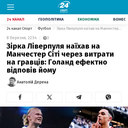
24 КАНАЛ
ГЕОПОЛІТИКА
ЕКОНОМІКА
БІЗНЕС
24 канал Спорт
Футбол
Зірка Ліверпуля наїхав на Манчестер Сіті через витрати на гравців: Голанд ефектно відповів йому
8 березня,
22:54
3
Зірка Ліверпуля наїхав на
Манчестер Сіті через витрати
на гравців: Голанд ефектно
відповів йому
Анатолій Дерека