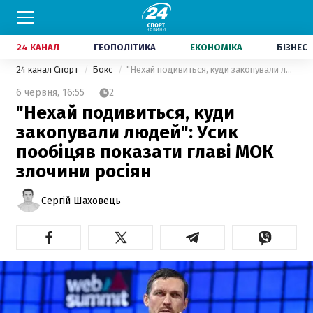
24 КАНАЛ
ГЕОПОЛІТИКА
ЕКОНОМІКА
БІЗНЕС
24 канал Спорт
Бокс
"Нехай подивиться, куди закопували людей": Усик пообіцяв показати главі МОК злочини росіян
6 червня,
16:55
2
"Нехай подивиться, куди
закопували людей": Усик
пообіцяв показати главі МОК
злочини росіян
Сергій Шаховець