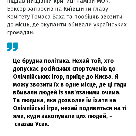
піддав нищівній критиці наміри МОК.
Боксер запросив на Київщини главу
Комітету Томаса Баха та пообіцяв звозити
до місць, де окупанти вбивали українських
громадян.
Це брудна політика. Нехай той, хто
допускає російських спортсменів до
Олімпійських ігор, приїде до Києва. Я
можу звозити їх в одне місце, де ці гади
вбивали людей із зав'язаними очима.
Та людина, яка дозволяє їм їхати на
Олімпійські ігри, нехай подивиться на ті
ями, куди закопували цих людей,
–
сказав Усик.