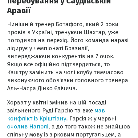
перебування у Саудівській
Аравії
Нинішній тренер Ботафого, який 2 роки
провів в Україні, тренуючи Шахтар, уже
погодився на перехід. Його команда наразі
лідирує у чемпіонаті Бразилії,
випереджаючи конкурентів на 7 очок.
Якщо все офіційно підтвердиться, то
Каштру замінить на чолі клубу тимчасово
виконуючого обов'язки головного тренера
Аль-Насра Дінко Єлічича.
Хорват у квітні змінив на цій посаді
звільненого Руді Гарсію та вже
мав
конфлікт із Кріштіану
. Гарсія ж у червні
очолив Наполі
, а до того також не знайшов
спільну мову із зірковим португальцем, а