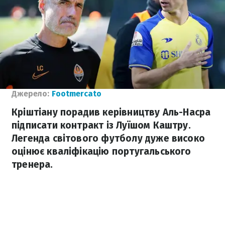
Джерело:
Footmercato
Кріштіану порадив керівництву Аль-Насра
підписати контракт із Луїшом Каштру.
Легенда світового футболу дуже високо
оцінює кваліфікацію португальського
тренера.