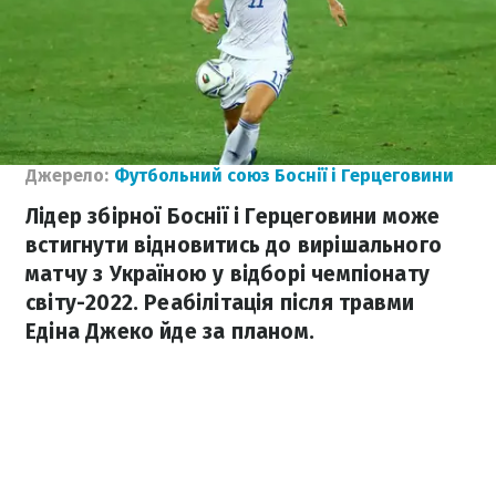
Джерело:
Футбольний союз Боснії і Герцеговини
Лідер збірної Боснії і Герцеговини може
встигнути відновитись до вирішального
матчу з Україною у відборі чемпіонату
світу-2022. Реабілітація після травми
Едіна Джеко йде за планом.