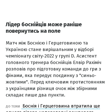
Лідер боснійців може раніше
повернутись на поле
Матч між Боснією і Герцеговиною та
Україною стане вирішальним у відборі
чемпіонату світу-2022 у групі D. Асистент
головного тренера боснійців Елвір Рахіміч
розповів про підготовку команди до гри з
фінами, яка передує поєдинку з "синьо-
жовтими". Перед ключовим протистоянням
з українцями різниця очок між збірними
складає лише два пункти.
Боснія і Герцеговина втратила ще
ДО ТЕМИ