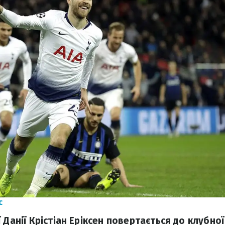
c
 Данії Крістіан Еріксен повертається до клубної