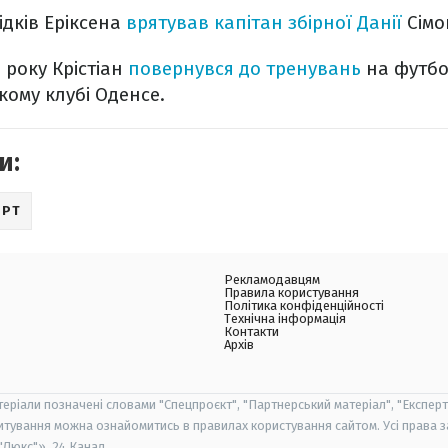
ідків Еріксена
врятував капітан збірної Данії
Сімон
 року Крістіан
повернувся до тренувань
на футбо
ому клубі Оденсе.
и:
ОРТ
Рекламодавцям
Правила користування
Політика конфіденційності
Технічна інформація
Контакти
Архів
теріали позначені словами "Спецпроєкт", "Партнерський матеріал", "Експерт
итування можна ознайомитись в правилах користування сайтом. Усі права 
Люкс"», 24 Канал.