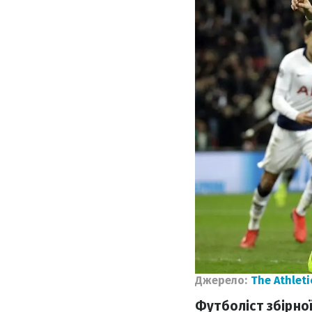
Джерело:
The Athleti
Футболіст збірної