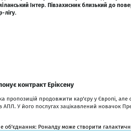
міланський Інтер. Півзахисник близький до пов
р-лігу.
онує контракт Еріксену
ка пропозицій продовжити кар'єру у Європі, але с
 АПЛ. У його послугах зацікавлений новачок Пре
е об'єднання: Роналду може створити галактични