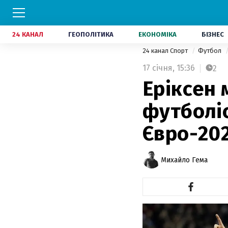
24 КАНАЛ
ГЕОПОЛІТИКА
ЕКОНОМІКА
БІЗНЕС
24 канал Спорт
Футбол
17 січня,
15:36
2
Еріксен 
футболіс
Євро-20
Михайло Гема