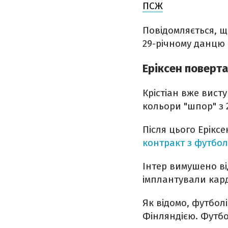
ПСЖ
Повідомляється, 
29-річному данцю 
Еріксен поверта
Крістіан вже вист
кольори "шпор" з 2
Після цього Ерікс
контракт з футбол
Інтер вимушено ві
імплантували кард
Як відомо, футбол
Фінляндією. Футб