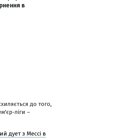
ернення в
хиляється до того,
м'єр-ліги –
й дует з Мессі в