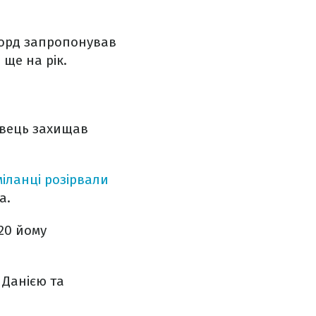
форд запропонував
ще на рік.
равець захищав
міланці розірвали
а.
20 йому
 Данією та