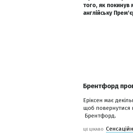
того, як покинув 
англійську Прем'є
Брентфорд проп
Еріксен має декіль
щоб повернутися в
Брентфорд.
Сенсаційн
ЦЕ ЦІКАВО