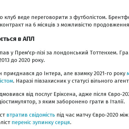
що клуб веде переговорити з футболістом. Брент
контракт на 6 місяців з можливістю продовження 
ється в АПЛ
упав у Прем'єр-лізі за лондонський Тоттенхем. Г
013 до 2020 року.
ен приєднався до Інтера, але взимку 2021-го року
істом
. Наразі півзахисник у статусі вільного агент
дмовився від послуг Еріксена, адже після Євро-20
іостимулятор, з яким заборонено грати в Італії.
іст
втратив свідомість
під час матчу Євро-2020 між
оліст
переніс зупинку серця
.