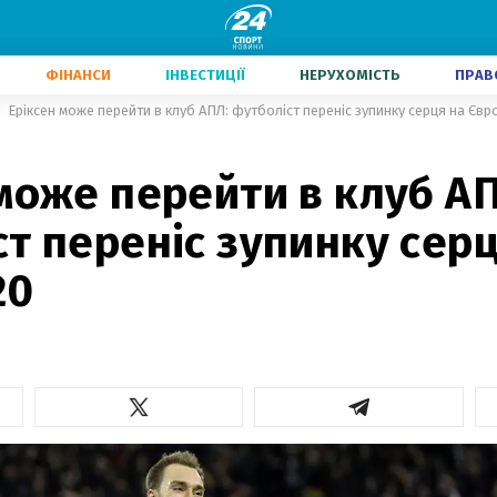
ФІНАНСИ
ІНВЕСТИЦІЇ
НЕРУХОМІСТЬ
ПРАВ
Еріксен може перейти в клуб АПЛ: футболіст переніс зупинку серця на Єв
може перейти в клуб АП
т переніс зупинку серц
20