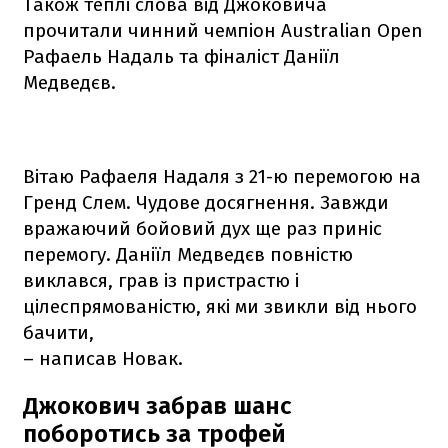
Також теплі слова від Джоковича
прочитали чинний чемпіон Australian Open
Рафаель Надаль та фіналіст Даніїл
Медведєв.
Вітаю Рафаеля Надаля з 21-ю перемогою на
Гренд Слем. Чудове досягнення. Завжди
вражаючий бойовий дух ще раз приніс
перемогу. Даніїл Медведєв повністю
виклався, грав із пристрастю і
цілеспрямованістю, які ми звикли від нього
бачити,
– написав Новак.
Джокович забрав шанс
поборотись за трофей