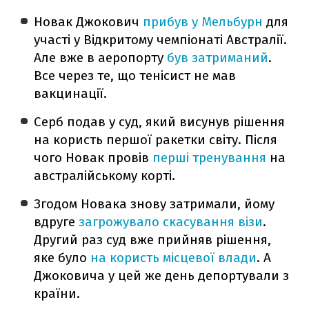
Новак Джокович
прибув у Мельбурн
для
участі у Відкритому чемпіонаті Австралії.
Але вже в аеропорту
був затриманий
.
Все через те, що тенісист не мав
вакцинації.
Серб подав у суд, який висунув рішення
на користь першої ракетки світу. Після
чого Новак провів
перші тренування
на
австралійському корті.
Згодом Новака знову затримали, йому
вдруге
загрожувало скасування візи
.
Другий раз суд вже прийняв рішення,
яке було
на користь місцевої влади
. А
Джоковича у цей же день депортували з
країни.