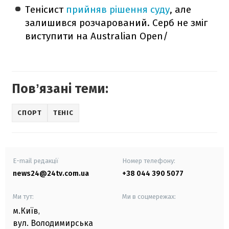
Тенісист
прийняв рішення суду
, але
залишився розчарований. Серб не зміг
виступити на Australian Open/
Повʼязані теми:
СПОРТ
ТЕНІС
E-mail редакції
Номер телефону:
news24@24tv.com.ua
+38 044 390 5077
Ми тут:
Ми в соцмережах:
м.Київ
,
вул. Володимирська