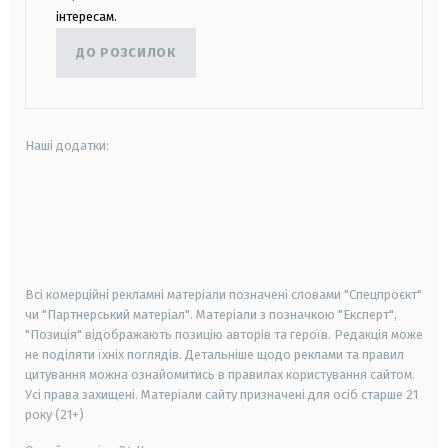
інтересам.
ДО РОЗСИЛОК
Наші додатки:
android
apple
smart tv
samsung smart tv
Всі комерційні рекламні матеріали позначені словами "Спецпроєкт"
чи "Партнерський матеріал". Матеріали з позначкою "Експерт",
"Позиція" відображають позицію авторів та героїв. Редакція може
не поділяти їхніх поглядів. Детальніше щодо реклами та правил
цитування можна ознайомитись в правилах користування сайтом.
Усі права захищені.
Матеріали сайту призначені для осіб старше
21
року (21+)