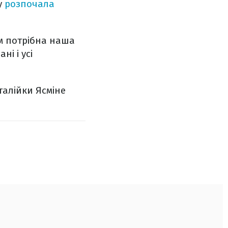
у
розпочала
ям потрібна наша
і і усі
талійки Ясміне