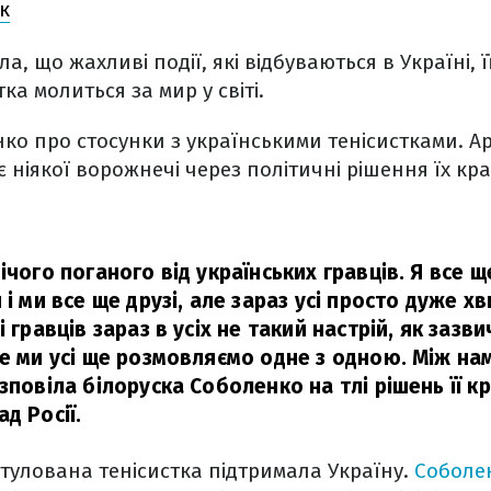
к
а, що жахливі події, які відбуваються в Україні, 
ка молиться за мир у світі.
ко про стосунки з українськими тенісистками. А
 ніякої ворожнечі через політичні рішення їх кра
ічого поганого від українських гравців. Я все щ
 і ми все ще друзі, але зараз усі просто дуже 
і гравців зараз в усіх не такий настрій, як зазви
ле ми усі ще розмовляємо одне з одною. Між на
зповіла білоруска Соболенко на тлі рішень її кр
д Росії.
тулована тенісистка підтримала Україну.
Соболе