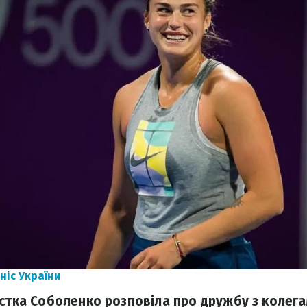
ніс України
истка Соболенко розповіла про дружбу з колегам