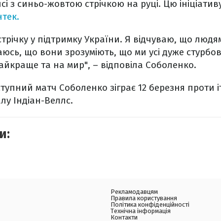
сі з синьо-жовтою стрічкою на руці. Цю ініціатив
тек.
стрічку у підтримку України. Я відчуваю, що люд
юсь, що вони зрозуміють, що ми усі дуже стурбован
айкраще та на мир", – відповіла Соболенко.
ступний матч Соболенко зіграє 12 березня проти і
алу Індіан-Веллс.
и:
Рекламодавцям
Правила користування
Політика конфіденційності
Технічна інформація
Контакти