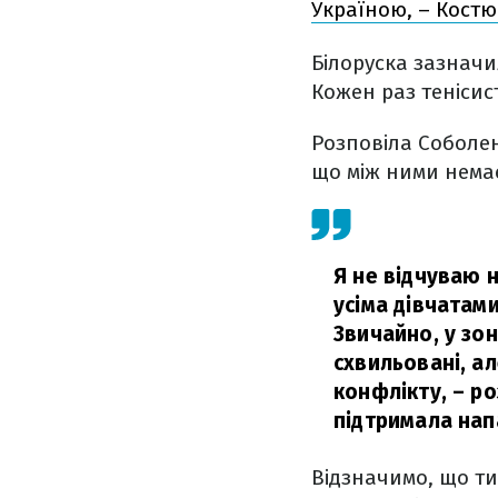
Україною, – Костю
Білоруска зазначил
Кожен раз тенісист
Розповіла Соболен
що між ними немає
Я не відчуваю н
усіма дівчатами
Звичайно, у зон
схвильовані, а
конфлікту,
– ро
підтримала напа
Відзначимо, що ти