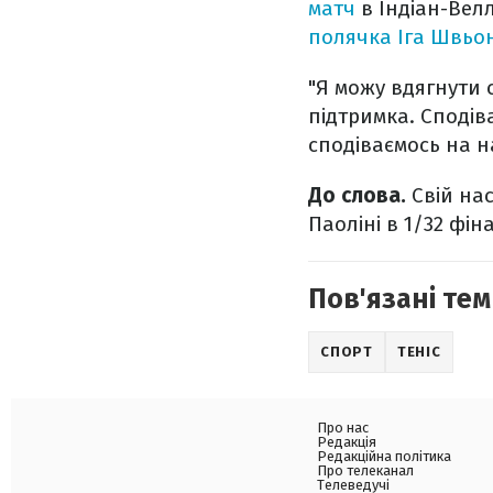
матч
в Індіан-Велл
полячка Іга Швьон
"Я можу вдягнути 
підтримка. Сподіва
сподіваємось на н
До слова.
Свій на
Паоліні в 1/32 фін
Пов'язані тем
СПОРТ
ТЕНІС
Про нас
Редакція
Редакційна політика
Про телеканал
Телеведучі