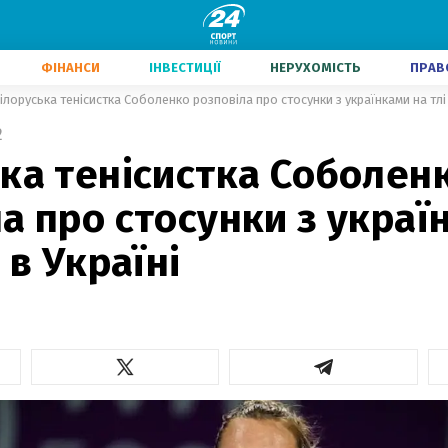
ФІНАНСИ
ІНВЕСТИЦІЇ
НЕРУХОМІСТЬ
ПРАВ
ілоруська тенісистка Соболенко розповіла про стосунки з українками на тлі 
2
ка тенісистка Соболен
а про стосунки з украї
 в Україні