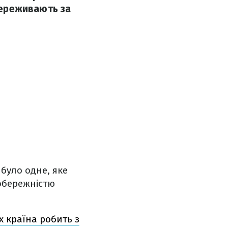
 переживають за
 було одне, яке
 обережністю
їх країна робить з