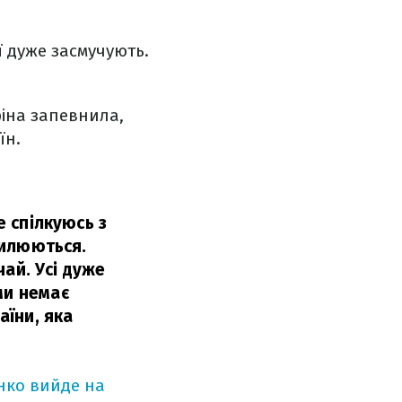
її дуже засмучують.
ріна запевнила,
їн.
е спілкуюсь з
хвилюються.
чай. Усі дуже
ми немає
аїни, яка
нко вийде на