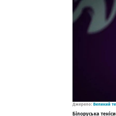
Джерело:
Великий те
Білоруська теніс