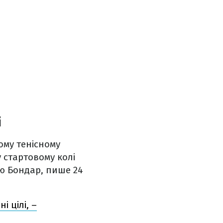
і
ому тенісному
у стартовому колі
ю Бондар, пише 24
і цілі, –