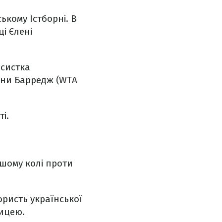
ькому Істборні. В
і Єлені
ісистка
нни Барредж (WTA
і.
ршому колі проти
користь української
ницею.