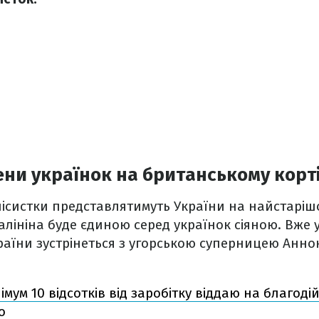
ни українок на британському корт
ісистки представлятимуть України на найстаріш
Калініна буде єдиною серед українок сіяною. Вже 
раїни зустрінеться з угорською суперницею Анно
імум 10 відсотків від заробітку віддаю на благодійн
о