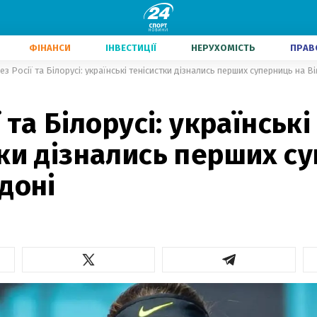
ФІНАНСИ
ІНВЕСТИЦІЇ
НЕРУХОМІСТЬ
ПРАВ
ез Росії та Білорусі: українські тенісистки дізнались перших суперниць на В
 та Білорусі: українські
ки дізнались перших с
доні