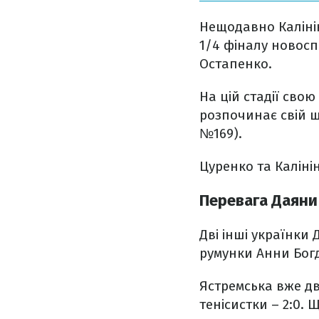
Нещодавно Калінін
1/4 фіналу новосп
Остапенко.
На цій стадії сво
розпочинає свій 
№169).
Цуренко та Каліні
Перевага Даяни
Дві інші українки
румунки Анни Богд
Ястремська вже дві
тенісистки – 2:0.