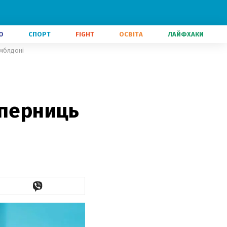
О
СПОРТ
FIGHT
ОСВІТА
ЛАЙФХАКИ
імблдоні
уперниць