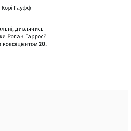
 Корі Гауфф
альні, дивлячись
нки Ролан Гаррос?
з коефіцієнтом
20
.