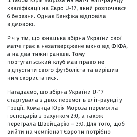
штабом Юрія Мороза на матчі еліт-раунду
кваліфікації на Євро U-17, який розпочався
6 березня. Однак Бенфіка відповіла
відмовою.
Річ у тім, що юнацька збірна України свої
матчі грає в незатверджене вікно від ФІФА,
а на два тижні раніше. Тому
португальський клуб мав право не
відпустити свого футболіста та вирішив
ним скористатися.
Нагадаємо, що збірна України U-17
стартувала з двох перемог в еліт-раунді у
Греції. Команда Юрія Мороза перемогла
господарів з рахунком 2:0, а також
переграла Швейцарію – 3:0. Для того, щоб
вийти на чемпіонат Європи потрібно