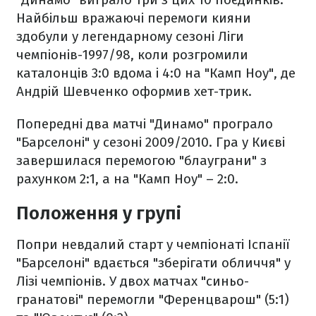
Найбільш вражаючі перемоги кияни
здобули у легендарному сезоні Ліги
чемпіонів-1997/98, коли розгромили
каталонців 3:0 вдома і 4:0 на "Камп Ноу", де
Андрій Шевченко оформив хет-трик.
Попередні два матчі "Динамо" програло
"Барселоні" у сезоні 2009/2010. Гра у Києві
завершилася перемогою "блауграни" з
рахунком 2:1, а на "Камп Ноу" – 2:0.
Положення у групі
Попри невдалий старт у чемпіонаті Іспанії
"Барселоні" вдається "зберігати обличчя" у
Лізі чемпіонів. У двох матчах "синьо-
гранатові" перемогли "Ференцварош" (5:1)