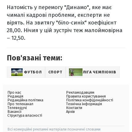
Натомість у перемогу "Динамо", яке має
чималі кадрові проблеми, експерти не
вірять. На звитягу "біло-синіх" коефіцієнт
28,00. Нічия у цій зустріч теж малоймовірна
– 12,50.
Пов'язані теми:
ФУТБОЛ
СПОРТ
ЛІГА ЧЕМПІОНІВ
Про нас
Рекламодавцям
Редакція
Правила користування
Редакційна політика
Політика конфіденційності
Про телеканал
Технічна інформація
Телеведучі
Контакти
Вакансії
Архів
Структура власності
Всі комерційні рекламні матеріали позначені словами