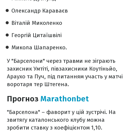
Олександр Караваєв
Віталій Миколенко
Георгій Цитаїшвілі
Микола Шапаренко.
У "Барселони" через травми не зіграють
захисник Умтіті, півзахисники Коутіньйо,
Араухо та Пуч, під питанням участь у матчі
воротаря тер Штегена.
Прогноз
Marathonbet
"Барселона" – фаворит у цій зустрічі. На
звитягу каталонського клубу можна
зробити ставку з коефіцієнтом 1,10.