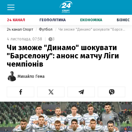
24 КАНАЛ
ГЕОПОЛІТИКА
ЕКОНОМІКА
БІЗНЕС
24 канал Спорт
Футбол
Чи зможе "Динамо" шокувати "Барселону": анонс матчу Ліги чемпіонів
4 листопада,
07:58
3
Чи зможе "Динамо" шокувати
"Барселону": анонс матчу Ліги
чемпіонів
Михайло Гема