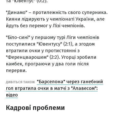
та "Ювентус" (0:2).
"Динамо" – протилежність свого суперника.
Кияни лідирують у чемпіонаті України, але
йдуть без перемог у Лізі чемпіонів.
"Біло-сині" у першому турі Ліги чемпіонів
поступилися "Ювентусу" (2:1), а згодом
втратили очки у протистоянні з
"Ференцварошем" (2:2). Угорці зробили
камбек, програючи у два голи після
перерви.
"Барселона" через ганебний
ДИВІТЬСЯ ТАКОЖ
гол втратила очки в матчі з "Алавесом":
відео
Кадрові проблеми