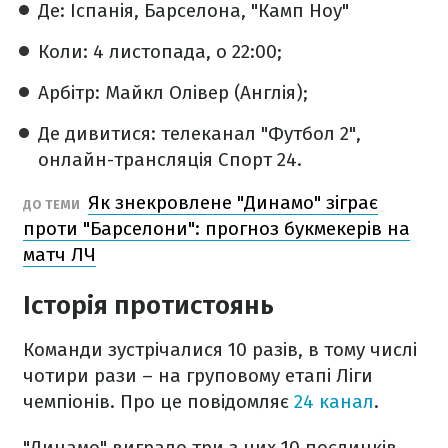
Де: Іспанія, Барселона, "Камп Ноу"
Коли: 4 листопада, о 22:00;
Арбітр: Майкл Олівер (Англія);
Де дивитися: телеканал "Футбол 2",
онлайн-трансляція Спорт 24.
Як знекровлене "Динамо" зіграє
ДО ТЕМИ
проти "Барселони": прогноз букмекерів на
матч ЛЧ
Історія протистоянь
Команди зустрічалися 10 разів, в тому числі
чотири рази – на груповому етапі Ліги
чемпіонів. Про це повідомляє
24 канал
.
"Динамо" виграло три з цих 10 поєдинків.