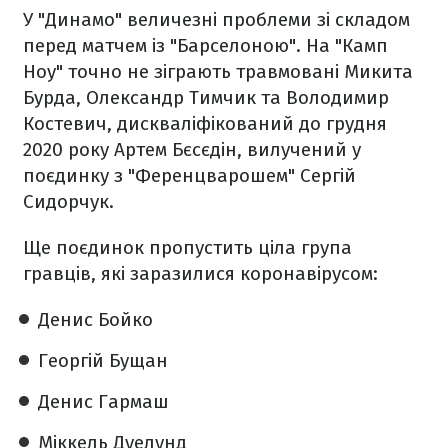
У "Динамо" величезні проблеми зі складом
перед матчем із "Барселоною". На "Камп
Ноу" точно не зіграють травмовані Микита
Бурда, Олександр Тимчик та Володимир
Костевич, дискваліфікований до грудня
2020 року Артем Бєсєдін, вилучений у
поєдинку з "Ференцварошем" Сергій
Сидорчук.
Ще поєдинок пропустить ціла група
гравців, які заразилися коронавірусом:
Денис Бойко
Георгій Бущан
Денис Гармаш
Міккель Дуелунд