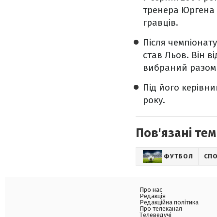
тренера Юргена 
гравців.
Після чемпіонату
став Льов. Він в
вибраний разом 
Під його керівни
року.
Пов'язані тем
ФУТБОЛ
СП
Про нас
Редакція
Редакційна політика
Про телеканал
Телеведучі