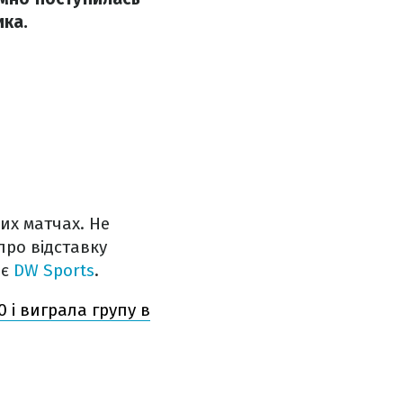
ика.
них матчах. Не
про відставку
яє
DW Sports
.
 і виграла групу в