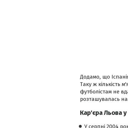
Додамо, що Іспані
Таку ж кількість м
футболістам не вд
розташувалась на 
Кар'єра Льова у
У серпні 2004 р