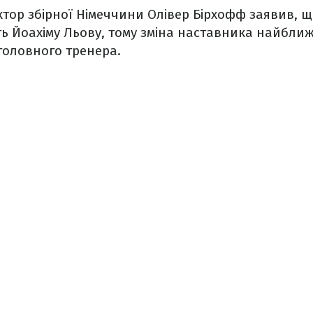
ор збірної Німеччини Олівер Бірхофф заявив, щ
ь Йоахіму Льову, тому зміна наставника найбли
головного тренера.