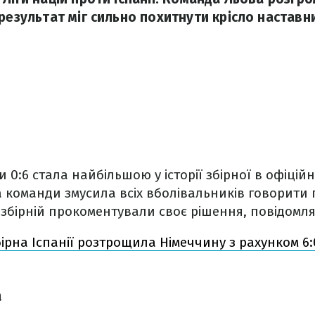
результат міг сильно похитнути крісло наставн
 0:6 стала найбільшою у історії збірної в офіцій
 команди змусила всіх вболівальників говорити 
 збірній прокоментували своє рішення, повідомл
ірна Іспанії розтрощила Німеччину з рахунком 6:0
а